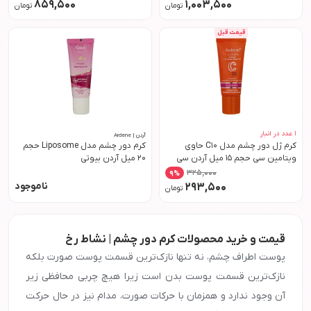
859,500
1,003,500
تومان
تومان
قیمت قبل
1
عدد در انبار
آردن | Ardene
کرم ژل دور چشم مدل C10 حاوی
کرم دور چشم مدل Liposome حجم
ویتامین سی حجم 15 میل آردن سی
20 میل آردن بیوتی
فاکتور
325,000
9
%
ناموجود
293,500
تومان
قیمت و خرید محصولات کرم دور چشم | نشاط رخ
پوست اطراف چشم، نه تنها نازک‌ترین قسمت پوست صورت بلکه
نازک‌ترین قسمت پوست بدن است زیرا هیچ چربی محافظی زیر
آن وجود ندارد و همزمان با حرکات صورت، مدام نیز در حال حرکت