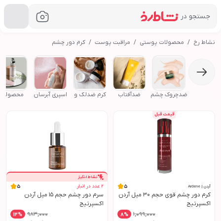
جستجو در
خرید
نشاط رخ
کرم دور چشم
محصولات پوستی
مراقبت پوست
کرم دور چشم
ضد‌چروک چشم
ضدآفتاب
کرم ضد‌لک و
اسپری آبرسان
محصولات
ضد‌چروک
درمانی پو
قیمت قبل
نشاط‌انگیز
2
عدد در انبار
5
5
آردن | Ardene
کرم دور چشم قوی حجم 30 میل آردن
سرم دور چشم حجم 15 میل آردن
اکسپرتیج
اکسپرتیج
983,000
1,099,000
12
%
8
%