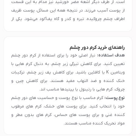
است. از طرف دیگر اشعه مضر خورشید نیز مدام به این قسمت
از پوست آسیب می‌زند. در نتیجه همه این مسائل، پوست ظریف
اطراف چشم چروکیده، تیره و کدر و گاه پف‌آلود می‌شود. یکی از
موثرترین راهکارها استفاده از کرم دور چشم است. محصولی برای
مراقبت از پوست ظریف اطراف چشم که قابلیت کاهش چین و
چروک، تیرگی و پف را دارد. کرم دور چشم قدرت مرطوب کنندگی
راهنمای خرید کرم دور چشم
دارد و خشکی پوست اطراف چشم را از بین می‌برد. در این کرم از
هدف استفاده:
نیاز اصلی خود را برای استفاده از کرم دور چشم
ترکیباتی استفاده می‌شود که ضد‌پف، چروک و تیرگی هستند. اگر
تعیین کنید. برای کاهش تیرگی زیر چشم، به دنبال کرم هایی با
به طور منظم از کرم دور چشم استفاده کنید، آثار پیری در چهره
ویتامین K یا کافئین باشید. برای کاهش پف زیر چشم، ترکیبات
شما کمتر به چشم می‌آید. پوست شکننده اطراف چشم بیش از
خنک کننده و ضد التهاب مفید هستند. برای کاهش چین و
هر قسمت دیگری از بدن مستعد بروز خشکی است. بهتر است در
چروک، کرم هایی با رتینول یا پپتیدها مناسب اند.
تمام طول روز رطوبت را به پوست اطراف چشم برسانید تا از
نوع پوست:
کرم مناسب با نوع پوست و حساسیت های دور چشم
خشکی در امان بماند. به این منظور استفاده از کرم دور چشم،
خود را انتخاب کنید. برای پوست های خشک، کرم های مرطوب
روزانه ۲ بار صبح و شب توصیه می‌شود. کرم دور چشم را به
کننده غنی و برای پوست های حساس، کرم های بدون عطر و
اندازه یک نخود روی انگشت حلقه خود بریزید. از درونی‌ترین
مواد تحریک کننده مناسب هستند.
گوشه چشم شروع کرده، به سمت بیرون حرکت کرده و با ضربات
مواد تشکیل دهنده:
ترکیبات موثر در کرم های دور چشم شامل