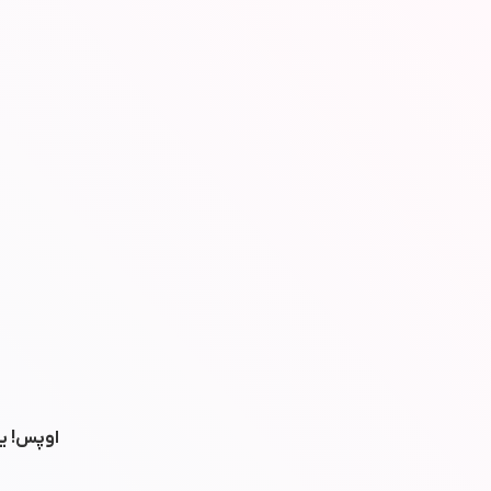
اوپس! یه