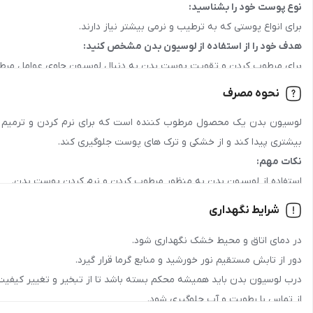
نوع پوست خود را بشناسید:
جنسیت:
عمومی
برای انواع پوستی که به ترطیب و نرمی بیشتر نیاز دارند.
هدف خود را از استفاده از لوسیون بدن مشخص کنید:
رده سنی:
جوان , بزرگسال
برای مرطوب کردن و تقویت پوست بدن به دنبال لوسیون حاوی عوامل مرطوب
کشور سازنده:
ایران
مواد تشکیل دهنده را بررسی کنید:
نحوه مصرف
به دنبال لوسیون با عصاره های گیاهی، روغن های طبیعی و ویتامین های م
نوع پوست:
خشک و حساس, خیلی خشک, حساس, خشک
لوسیون بدن یک محصول مرطوب کننده است که برای نرم کردن و ترمیم 
بیشتری پیدا کند و از خشکی و ترک های پوست جلوگیری کند.
رایحه:
گلی, شیرین, ملایم
نکات مهم:
مزیت سلامتی:
استفاده از لوسیون بدن به منظور مرطوب کردن و نرم کردن پوست بدن.
مرطوب‌کننده, آبرسان, نرم‌کننده, تغذیه‌کننده, تقویت‌
انتخاب محصولات با ترکیبات مرطوب کننده و حفظ رطوبت پوست.
شرایط نگهداری
نوع بسته‌بندی:
تیوپی, پلاستیکی
در دمای اتاق و محیط خشک نگهداری شود.
ماهیت:
مایع
دور از تابش مستقیم نور خورشید و منابع گرما قرار گیرد.
درب لوسیون بدن باید همیشه محکم بسته باشد تا از تبخیر و تغییر کیفیت
مواد تشکیل دهنده:
فاقد پارابن, حاوی عصاره‌های گیاهی
از تماس با رطوبت و آب جلوگیری شود.