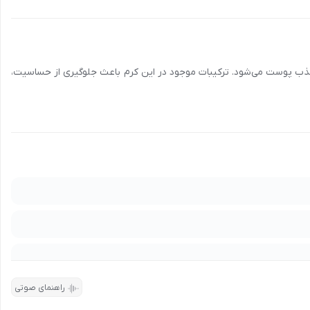
 یو دارای بافتی سبک است و به سرعت جذب پوست می‌شود. ترکیبات موجود در این کرم باعث جلوگیری از حساسیت،
ریز و سایر شهرها، با شماره
90008472
تماس بگیرید و اطلاعات لازم درباره
دریافت امتیاز
راهنمای صوتی