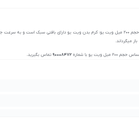
نقد و بررسی خرید لوسیون بدن حاوی عصاره پئونی مناسب پوست حساس حجم 200 میل ویت یو: کرم بدن ویت
ز میگرداند.
 میل ویت یو
با شماره
90008472
تماس بگیرید.
وست حساس حجم 200 میل ویت یو
در اصفهان، تهران، مشهد، شیراز، تب