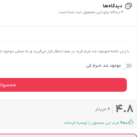
مناسب برای فصل:
بهار , پاییز , تابستان , زمستان
دور از دسترس کودکان نگهداری شود.
دیدگاه‌ها
برای حفظ کیفیت، لوسیون بدن را در جای خشک و خنک نگهداری کنید.
4 دیدگاه برای این محصول ثبت شده است.
شرکت صاحب امتیاز:
شکوفامنش
از قرار دادن محصول در محیط‌های مرطوب مانند حمام خودداری کنید.
صادرکننده مجوز:
وزارت بهداشت و سازمان غذا و دارو
بارکد:
6264707020240
با زدن دکمه «موجود شد خبرم کن»، در صف انتظار قرار می‌گیرید و به محض موجود ش
موجود شد خبرم کن
محصولات
4.8
4
خریدار
100
%
خرید این محصول را توصیه کرده‌اند.