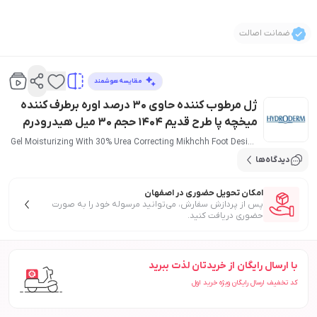
ضمانت اصالت
مقایسه هوشمند
ژل مرطوب کننده حاوی 30 درصد اوره برطرف کننده
میخچه پا طرح قدیم 1404 حجم 30 میل هیدرودرم
Gel Moisturizing With 30% Urea Correcting Mikhchh Foot Design
Old 1404 30 ml Hydroderm
دیدگاه‌ها
امکان تحویل حضوری در اصفهان
پس از پردازش سفارش، می‌توانید مرسوله خود را به صورت
حضوری دریافت کنید.
با ارسال رایگان از خریدتان لذت ببرید
کد تخفیف ارسال رایگان ویژه خرید اول