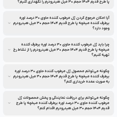
پا طرح قدیم 1404 حجم 30 میل هیدرودرم را نگهداری کنیم؟
اطلاعات مربوط به نحوه نگهداری و استفاده از ژل مرطوب کننده
حاوی 30 درصد اوره برطرف کننده میخچه پا طرح قدیم 1404 حجم
آیا امکان مرجوع کردن ژل مرطوب کننده حاوی 30 درصد اوره
30 میل هیدرودرم روی بسته‌بندی درج شده است؛ پیش از استفاده
برطرف کننده میخچه پا طرح قدیم 1404 حجم 30 میل هیدرودرم
وجود دارد؟
آن را بررسی نمایید.
تا ۷ روز پس از خرید، در صورت باز نشدن پلمب و شرایط خاص،
امکان مرجوعی وجود دارد.
چرا باید ژل مرطوب کننده حاوی 30 درصد اوره برطرف کننده
میخچه پا طرح قدیم 1404 حجم 30 میل هیدرودرم را از نشاط رخ
تهیه کنیم؟
نشاط رخ اصالت محصول، امکان مشاوره تخصصی، ارسال سریع،
پشتیبانی ۲۴ ساعته، پرداخت اقساطی، ضمانت بازگشت ۷ روزه و
چگونه می‌توانم محصول ژل مرطوب کننده حاوی 30 درصد اوره
خدمات پس از فروش را تضمین می‌کند.
برطرف کننده میخچه پا طرح قدیم 1404 حجم 30 میل هیدرودرم
به صورت عمده خریداری کنم؟
برای خرید عمده ژل مرطوب کننده حاوی 30 درصد اوره برطرف کننده
میخچه پا طرح قدیم 1404 حجم 30 میل هیدرودرم با شماره
چگونه می‌توانم برای دریافت نمایندگی و پخش محصولات ژل
90008472 تماس بگیرید.
مرطوب کننده حاوی 30 درصد اوره برطرف کننده میخچه پا طرح
قدیم 1404 حجم 30 میل هیدرودرم اقدام کنم؟