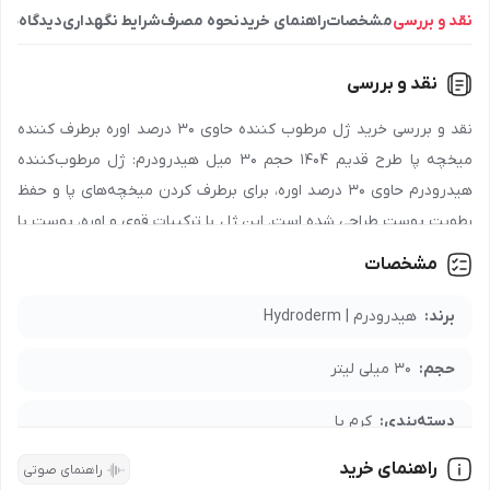
نقد و بررسی
مشخصات
راهنمای خرید
نحوه مصرف
شرایط نگهداری
دیدگاه‌ها
نقد و بررسی
نقد و بررسی خرید ژل مرطوب کننده حاوی 30 درصد اوره برطرف کننده
میخچه پا طرح قدیم 1404 حجم 30 میل هیدرودرم: ژل مرطوب‌کننده
هیدرودرم حاوی 30 درصد اوره، برای برطرف کردن میخچه‌های پا و حفظ
رطوبت پوست طراحی شده است. این ژل با ترکیبات قوی و اوره، پوست پا
را نرم و لطیف کرده و از خشکی و ترک‌خوردگی آن جلوگیری می‌کند.
مشخصات
استفاده منظم از این محصول به از بین بردن میخچه‌ها و ایجاد پوستی
صاف و نرم در ناحیه پا کمک می‌کند. برای خرید این ژل مرطوب‌کننده و
برند:
هیدرودرم | Hydroderm
استفاده از خواص آن، می‌توانید آن را از فروشگاه اینترنتی نشاط رخ تهیه
حجم:
30 میلی لیتر
کنید.
دسته‌بندی:
کرم پا
برای خرید عمده محصول
ژل مرطوب کننده حاوی 30 درصد اوره برطرف
کننده میخچه پا طرح قدیم 1404 حجم 30 میل هیدرودرم
با شماره
راهنمای خرید
راهنمای صوتی
مدت نگهداری:
36 ماه
90008472
تماس بگیرید.