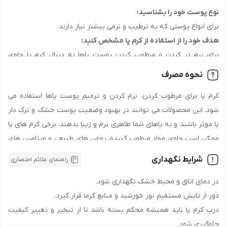
نوع پوست خود را بشناسید:
جهت دریافت نمایندگی و پخش محصول
ژل مرطوب کننده حاوی 30
جنسیت:
عمومی
برای انواع پوستی که به ترطیب و نرمی بیشتر نیاز دارند.
درصد اوره برطرف کننده میخچه پا طرح قدیم 1404 حجم 30 میل
هدف خود را از استفاده از کرم پا مشخص کنید:
رده سنی:
جوان , بزرگسال
هیدرودرم
در اصفهان، تهران، مشهد، شیراز، تبریز و سایر شهرها، با
برای نرم تر کردن و مرطوب کردن پوست پاها به دنبال کرم پا حاوی
شماره
90008472
تماس بگیرید و اطلاعات لازم درباره شرایط همکاری و
کشور سازنده:
ایران
ترکیبات مرطوب کننده، تقویت کننده و آبرسان باشید.
تأمین محصولات را دریافت کنید.
نحوه مصرف
مواد تشکیل دهنده را بررسی کنید:
مناسب برای فصل:
بهار , تابستان , پاییز , زمستان
دریافت امتیاز
کرم پا برای مرطوب کردن، نرم کردن و ترمیم پوست پاها استفاده می
به دنبال کرم پا حاوی روغن های گیاهی، مواد معدنی و ویتامین های
شود. این محصولات می توانند در بهبود وضعیت پوست خشک و ترک دار
آنتی اکسیدان برای تغذیه و نرمی پوست باشید.
شرکت صاحب امتیاز:
پارس حیان
پا موثر باشند و به پاهای شما ظاهری نرم و زیبا بدهند. برخی کرم های پا
صادرکننده مجوز:
وزارت بهداشت و سازمان غذا و دارو
ممکن است حاوی مواد مرطوب کننده، روغن های طبیعی و ویتامین های
پوستی باشند که به بهبود وضعیت پوست کمک می کنند.
شرایط نگهداری
راهنمای علائم اختصاری
بارکد:
6260147701664
نکات مهم:
استفاده از کرم پا به منظور مرطوب کردن و نرم کردن پوست پاها.
در دمای اتاق و محیط خشک نگهداری شود.
انتخاب محصولات با ترکیبات مرطوب کننده و محافظ برای حفظ سلامت
دور از تابش مستقیم نور خورشید و منابع گرما قرار گیرد.
پوست.
درب کرم پا باید همیشه محکم بسته باشد تا از تبخیر و تغییر کیفیت
استفاده منظم از کرم پا برای حفظ نرمی و تغذیه پوست پاها.
جلوگیری شود.