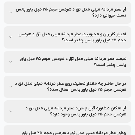
عطر مردانه مینی مدل تق د هرمس حجم 25 میل پاور پالس
مناسب برای افراد رده سنی جوان و بزرگسال می‌باشد.
آیا عطر مردانه مینی مدل تق د هرمس حجم 25 میل پاور پالس
تست حیوانی دارد؟
عطر مردانه مینی مدل تق د هرمس حجم 25 میل پاور پالس بر روی
حیوانات تست نشده است.
امتیاز کاربران و محبوبیت عطر مردانه مینی مدل تق د هرمس
حجم 25 میل پاور پالس چقدر است؟
میانگین امتیاز عطر مردانه مینی مدل تق د هرمس حجم 25 میل
پاور پالس از نظر کاربران 4.8 از 5 بوده و بر اساس 5 نظر ثبت شده
قیمت عطر مردانه مینی مدل تق د هرمس حجم 25 میل پاور
است.
پالس چقدر است؟
قیمت و شرایط تخفیف این محصول ممکن است متغیر باشد. برای
مشاهده‌ی آخرین قیمت و تخفیف‌های قابل استفاده، به اطلاعات
در حال حاضر چه مقدار تخفیف روی عطر مردانه مینی مدل تق د
بالای صفحه مراجعه کنید.
هرمس حجم 25 میل پاور پالس اعمال شده؟
جزئیات مربوط به تخفیف این محصول در بخش مشخصات محصول
درج شده و ممکن است تغییر کند. برای اطلاع از میزان تخفیف، لطفاً
آیا امکان مشاوره قبل از خرید عطر مردانه مینی مدل تق د
به بخش مشخصات محصول مراجعه کنید.
هرمس حجم 25 میل پاور پالس وجود دارد؟
بله، خدمات مشاوره خرید رایگان برای انتخاب بهتر توسط کارشناسان
نشاط رخ ارائه می‌شود.
چطور عطر مردانه مینی مدل تق د هرمس حجم 25 میل پاور