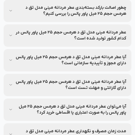
بله، عطر مردانه مینی مدل تق د هرمس حجم 25 میل پاور پالس
مستقیماً از شرکت آریان کیمیاتک تهیه شده و تحت برند معتبر پاور
چطور اصالت بارکد بسته‌بندی عطر مردانه مینی مدل تق د
پالس (Power Pulse) تولید و عرضه شده است و اصالت آن توسط
هرمس حجم 25 میل پاور پالس را بررسی کنیم؟
نشاط رخ تضمین می‌شود.
اصالت محصول عطر مردانه مینی مدل تق د هرمس حجم 25 میل
پاور پالس را می‌توانید از طریق اپلیکیشن‌های بررسی اصالت
عطر مردانه مینی مدل تق د هرمس حجم 25 میل پاور پالس در
محصول با اسکن بارکد روی جعبه استعلام بگیرید.
کدام کشور تولید شده است؟
عطر مردانه مینی مدل تق د هرمس حجم 25 میل پاور پالس توسط
برند پاور پالس در کشور ایران تولید شده است.
آیا عطر مردانه مینی مدل تق د هرمس حجم 25 میل پاور پالس
دارای مجوز و تأییدیه سازمانی است؟
بله، عطر مردانه مینی مدل تق د هرمس حجم 25 میل پاور پالس
دارای مجوز از وزارت بهداشت و سازمان غذا و دارو می‌باشد و اطلاعات
آیا عطر مردانه مینی مدل تق د هرمس حجم 25 میل پاور پالس
آن در سامانه رسمی قابل استعلام است.
دارای گارانتی و مهلت تست است؟
بله، عطر مردانه مینی مدل تق د هرمس حجم 25 میل پاور پالس با
گارانتی اصالت و سلامت فیزیکی محصول ارائه می‌شود تا با اطمینان
آیا می‌توان عطر مردانه مینی مدل تق د هرمس حجم 25 میل
خرید کنید و تا 7 روز پس از تحویل سفارش امکان بازگشت آن را
پاور پالس را به صورت اعتباری یا اقساطی خرید کرد؟
دارید.
بله، امکان خرید به صورت اعتباری و اقساطی فراهم شده است. در
نشاط رخ می‌توانید بدون نیاز به ضامن و سود، به صورت اعتباری و
مدت زمان مصرف و نگهداری عطر مردانه مینی مدل تق د