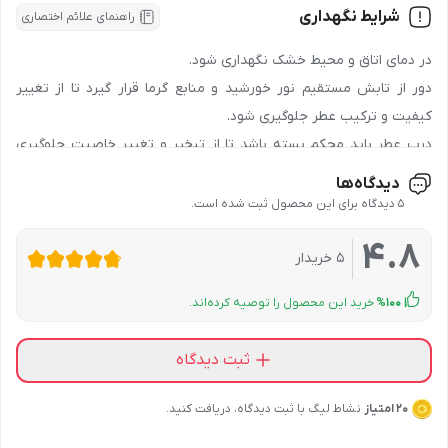
شرایط نگهداری
راهنمای علائم اختصاری
ماهیت:
مایع
در دمای اتاق و محیط خشک نگهداری شود.
تست حیوانی:
ندارد
دور از تابش مستقیم نور خورشید و منابع گرما قرار گیرد تا از تغییر
کیفیت و ترکیب عطر جلوگیری شود.
مناسب برای فصل:
بهار , تابستان , پاییز , زمستان
درب عطر باید محکم بسته باشد تا از تبخیر و تغییر خاصیت جلوگیری
شرکت صاحب امتیاز:
آریان کیمیاتک
شود.
دیدگاه‌ها
از قرار دادن در مکان‌های مرطوب و رطوبت‌دار خودداری کنید.
5 دیدگاه برای این محصول ثبت شده است.
صادرکننده مجوز:
وزارت بهداشت و سازمان غذا و دارو
دور از دسترس کودکان نگهداری شود.
4.8
از تماس با مواد شیمیایی قوی خودداری کنید.
5
خریدار
بارکد:
6260482524188
از قرار دادن در مکان‌های تحت فشار و ضربه خودداری کنید.
100
%
خرید این محصول را توصیه کرده‌اند.
ثبت دیدگاه
20 امتیاز
نشاط لیگ با ثبت دیدگاه، دریافت کنید.