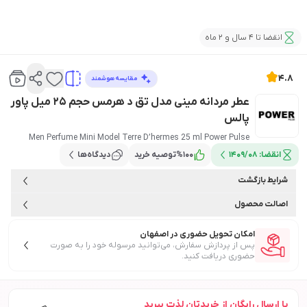
انقضا تا 4 سال و 2 ماه
4.8
مقایسه هوشمند
عطر مردانه مینی مدل تق د هرمس حجم 25 میل پاور
پالس
Men Perfume Mini Model Terre D’hermes 25 ml Power Pulse
انقضا:
1409/08
100
%
توصیه خرید
دیدگاه‌ها
شرایط بازگشت
اصالت محصول
امکان تحویل حضوری در اصفهان
پس از پردازش سفارش، می‌توانید مرسوله خود را به صورت
حضوری دریافت کنید.
با ارسال رایگان از خریدتان لذت ببرید