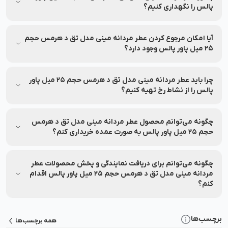
پالس را نگهداری کنیم؟
اطلاعات مربوط به نحوه نگهداری و استفاده از عطر مردانه مینی مدل
تق د هرمس حجم 25 میل پاور پالس روی بسته‌بندی درج شده
آیا امکان مرجوع کردن عطر مردانه مینی مدل تق د هرمس حجم
است؛ پیش از استفاده آن را بررسی نمایید.
25 میل پاور پالس وجود دارد؟
تا ۷ روز پس از خرید، در صورت باز نشدن پلمب و شرایط خاص،
امکان مرجوعی وجود دارد.
چرا باید عطر مردانه مینی مدل تق د هرمس حجم 25 میل پاور
پالس را از نشاط رخ تهیه کنیم؟
نشاط رخ اصالت محصول، امکان مشاوره تخصصی، ارسال سریع،
پشتیبانی ۲۴ ساعته، پرداخت اقساطی، ضمانت بازگشت ۷ روزه و
چگونه می‌توانم محصول عطر مردانه مینی مدل تق د هرمس
خدمات پس از فروش را تضمین می‌کند.
حجم 25 میل پاور پالس به صورت عمده خریداری کنم؟
برای خرید عمده عطر مردانه مینی مدل تق د هرمس حجم 25 میل
پاور پالس با شماره 90008472 تماس بگیرید.
چگونه می‌توانم برای دریافت نمایندگی و پخش محصولات عطر
مردانه مینی مدل تق د هرمس حجم 25 میل پاور پالس اقدام
کنم؟
برای دریافت نمایندگی یا پخش محصولات عطر مردانه مینی مدل تق
د هرمس حجم 25 میل پاور پالس کافی است با شماره 90008472
برچسب‌ها
همه برچسب‌ها
تماس بگیرید تا کارشناسان، شرایط همکاری و مراحل ثبت درخواست