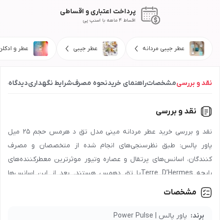
پرداخت اعتباری و اقساطی
اقساط 4 ماهه با اسنپ پی
عطر جیبی مردانه
عطر جیبی
عطر و ادکلن
نقد و بررسی
مشخصات
راهنمای خرید
نحوه مصرف
شرایط نگهداری
دیدگاه‌ها
نقد و بررسی
نقد و بررسی خرید عطر مردانه مینی مدل تق د هرمس حجم 25 میل
پاور پالس: طبق نظرسنجی‌های انجام شده از متخصصان و مصرف
کنندگان، اسانس‌های پرتقال و عصاره وتیور موثرترین معطرکننده‌های
رایحه Terre D’Hermesیا تق دهمس هستند. بعد از این اسانس‌ها
رایحه فلفل با همراهی گریپ فروت و سدر بازی‌های جوانی را در سر تداعی
مشخصات
می‌کند. در انتها بوی خوش پاچولی در کنار بنزوئین و گل شمعدانی حس
وقار را زنده می‌کند. رایحه متعادل این عطر را اکثر مردان می‌پسندند.
برند:
پاور پالس | Power Pulse