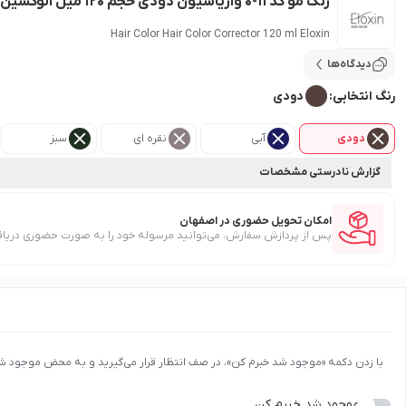
رنگ مو کد 11-0 واریاسیون دودی حجم 120 میل الوکسین
Hair Color Hair Color Corrector 120 ml Eloxin
دیدگاه‌ها
رنگ انتخابی:
دودی
دودی
آبی
نقره ای
سبز
گزارش نادرستی مشخصات
امکان تحویل حضوری در اصفهان
پس از پردازش سفارش، می‌توانید مرسوله خود را به صورت حضوری دریاف
با زدن دکمه «موجود شد خبرم کن»، در صف انتظار قرار می‌گیرید و به محض موجود ش
موجود شد خبرم کن