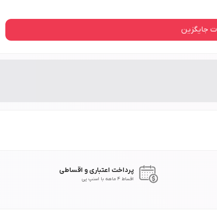
 جایگزین
پرداخت اعتباری و اقساطی
اقساط 4 ماهه با اسنپ پی