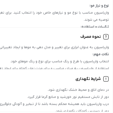
نوع و نیاز مو:
جنسیت:
زنانه
واریاسیون مناسب با نوع مو و نیازهای خاص خود را انتخاب کنید. برای ت
توصیه می شوند.
رده سنی:
جوان , بزرگسال
ترکیبات و استفاده:
کشور سازنده:
ایران
به دنبال واریاسیون هایی با ترکیبات ملایم و طبیعی باشید که به حفظ سلا
نحوه مصرف
سهولت استفاده:
نوع مو:
رنگ‌شده, آسیب‌دیده
واریاسیون به عنوان ابزاری برای تغییر و مدل دهی به موها و ایجاد تغییراتی
محصولات با فرمولاسیون آسان برای استفاده و ترکیب ساده انتخاب کنید. وار
نکات مهم:
رنگ:
دودی
انتخاب واریاسیون با طرح و رنگ مناسب برای نوع و رنگ موهای خود.
نوع بسته‌بندی:
پلاستیکی, تیوپی
استفاده از واریاسیون به میزان مناسب و برای مدت زمان کوتاه برای ایجاد ت
حفظ واریاسیون به دقت و به میزان مناسب برای استفاده دوباره.
شرایط نگهداری
تست حیوانی:
ندارد
در دمای اتاق و محیط خشک نگهداری شود.
مناسب برای فصل:
بهار , تابستان , پاییز , زمستان
دور از تابش مستقیم نور خورشید و منابع گرما قرار گیرد.
درب واریاسیون باید همیشه محکم بسته باشد تا از تبخیر و آلودگی جلوگیری
صادرکننده مجوز:
وزارت بهداشت و سازمان غذا و دارو
دور از دسترس کودکان نگهداری شود.