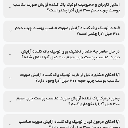
آدرا بر روی حیوانات تست نشده است.
امتیاز کاربران و محبوبیت تونیک پاک کننده آرایش صورت مناسب
پوست چرب حجم 300 میل آدرا چقدر است؟
میانگین امتیاز تونیک پاک کننده آرایش صورت مناسب پوست چرب
حجم 300 میل آدرا از نظر کاربران 0.0 از 5 بوده و بر اساس 0 نظر ثبت
قیمت تونیک پاک کننده آرایش صورت مناسب پوست چرب حجم
شده است.
300 میل آدرا چقدر است؟
قیمت و شرایط تخفیف این محصول ممکن است متغیر باشد. برای
مشاهده‌ی آخرین قیمت و تخفیف‌های قابل استفاده، به اطلاعات
در حال حاضر چه مقدار تخفیف روی تونیک پاک کننده آرایش
بالای صفحه مراجعه کنید.
صورت مناسب پوست چرب حجم 300 میل آدرا اعمال شده؟
جزئیات مربوط به تخفیف این محصول در بخش مشخصات محصول
درج شده و ممکن است تغییر کند. برای اطلاع از میزان تخفیف، لطفاً
آیا امکان مشاوره قبل از خرید تونیک پاک کننده آرایش صورت
به بخش مشخصات محصول مراجعه کنید.
مناسب پوست چرب حجم 300 میل آدرا وجود دارد؟
بله، خدمات مشاوره خرید رایگان برای انتخاب بهتر توسط کارشناسان
نشاط رخ ارائه می‌شود.
چطور تونیک پاک کننده آرایش صورت مناسب پوست چرب حجم
300 میل آدرا را نگهداری کنیم؟
اطلاعات مربوط به نحوه نگهداری و استفاده از تونیک پاک کننده
آرایش صورت مناسب پوست چرب حجم 300 میل آدرا روی
آیا امکان مرجوع کردن تونیک پاک کننده آرایش صورت مناسب
بسته‌بندی درج شده است؛ پیش از استفاده آن را بررسی نمایید.
پوست چرب حجم 300 میل آدرا وجود دارد؟