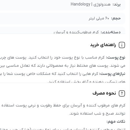
برند:
هندولوژی | Handology
حجم:
60 میلی لیتر
دسته‌بندی:
کرم مرطوب‌کننده و آبرسان
راهنمای خرید
مدت نگهداری:
36 ماه
نوع پوست:
کرم مناسب با نوع پوست خود را انتخاب کنید. پوست های چرب ن
جنسیت:
عمومی
می شوند. پوست های مختلط نیاز به محصولاتی دارند که تعادل مناسبی بین 
نیازهای پوست:
کرم هایی را انتخاب کنید که مشکلات خاص پوست شما را بر
رده سنی:
جوان , بزرگسال
های تسکین دهنده و آرام بخش استفاده کنید.
کشور سازنده:
ایران
نحوه مصرف
مواد تشکیل دهنده:
به دنبال کرم هایی با هیالورونیک اسید، سرامیدها، گ
نوع پوست:
خشک و حساس, خیلی خشک, نرمال, حساس, خشک
کرم های مرطوب کننده و آبرسان برای حفظ رطوبت و نرمی پوست استفاده می 
مصنوعی اجتناب کنید.
توانند صبح و شب استفاده شوند.
رایحه:
میوه‌ای, ملایم, شیرین
نکات مهم:
مزیت سلامتی:
انتخاب مرطوب کننده یا آبرسان مناسب برای نوع پوست (خشک، چرب، مخت
مرطوب‌کننده, آبرسان, تغذیه‌کننده, تقویت‌کننده, الت