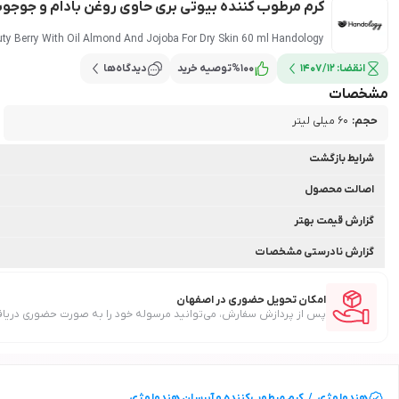
کرم مرطوب کننده بیوتی بری حاوی روغن بادام و جوجوبا مناسب 
ty Berry With Oil Almond And Jojoba For Dry Skin 60 ml Handology
انقضا:
1407/12
100
%
توصیه خرید
دیدگاه‌ها
مشخصات
حجم
:
60 میلی لیتر
شرایط بازگشت
اصالت محصول
گزارش قیمت بهتر
گزارش نادرستی مشخصات
امکان تحویل حضوری در اصفهان
پس از پردازش سفارش، می‌توانید مرسوله خود را به صورت حضوری دریاف
هندولوژی
/
کرم مرطوب‌کننده و آبرسان
هندولوژی