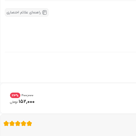
راهنمای علائم اختصاری
200,000
24
%
152,000
تومان