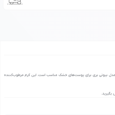
پوست خشک حجم 60 میل هندولوژی: کرم مرطوب‌کننده هندولوژی مدل بیوتی بری برای پوست‌های خشک مناسب است. این کرم مرطوب‌کننده
بگیرید.
ن، تهران، مشهد، شیراز، تبریز و سایر شهرها، با شماره
90008472
تماس