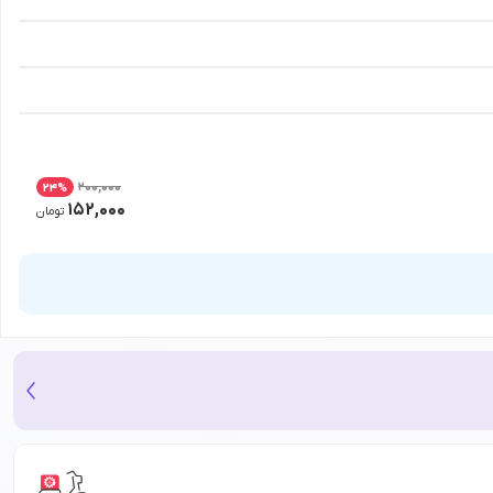
200,000
24
%
152,000
تومان