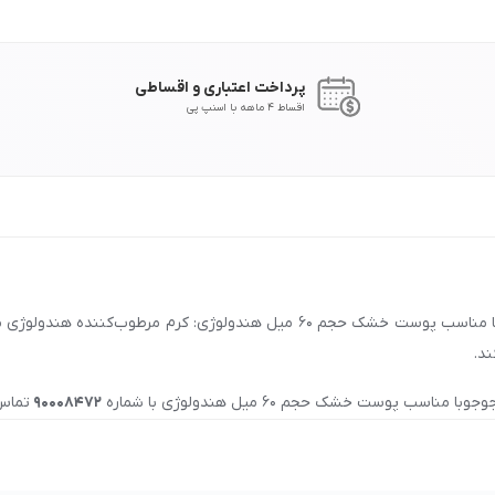
پرداخت اعتباری و اقساطی
اقساط 4 ماهه با اسنپ پی
نقد و بررسی خرید کرم مرطوب کننده بیوتی بری حاوی روغن بادام و جوجوبا مناسب 
ند.
مناسب پوست خشک حجم 60 میل هندولوژی
با شماره
90008472
تماس 
ن بادام و جوجوبا مناسب پوست خشک حجم 60 میل هندولوژی
در اصفها
د.