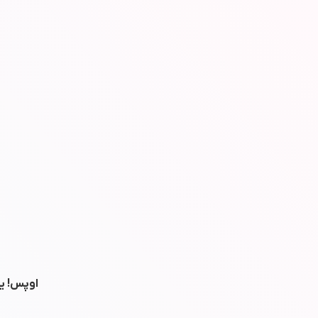
اوپس! یه