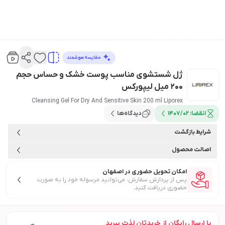
انقضا تا 1 سال و 8 ماه
مقایسه هوشمند
ژل شستشوی مناسب پوست خشک و حساس حجم
200 میل لیپورکس
Cleansing Gel For Dry And Sensitive Skin 200 ml Liporex
انقضا:
1407/02
دیدگاه‌ها
شرایط بازگشت
اصالت محصول
امکان تحویل حضوری در اصفهان
پس از پردازش سفارش، می‌توانید مرسوله خود را به صورت
حضوری دریافت کنید.
با ارسال رایگان از خریدتان لذت ببرید