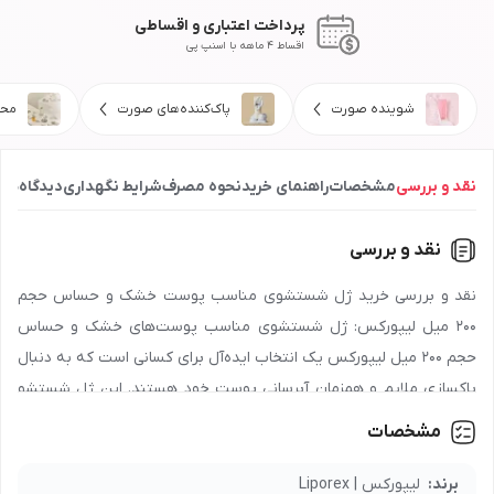
پرداخت اعتباری و اقساطی
اقساط 4 ماهه با اسنپ پی
شوینده صورت
پاک‌کننده‌های صورت
محص
نقد و بررسی
مشخصات
راهنمای خرید
نحوه مصرف
شرایط نگهداری
دیدگاه‌ها
نقد و بررسی
نقد و بررسی خرید ژل شستشوی مناسب پوست خشک و حساس حجم
200 میل لیپورکس: ژل شستشوی مناسب پوست‌های خشک و حساس
حجم 200 میل لیپورکس یک انتخاب ایده‌آل برای کسانی است که به دنبال
پاکسازی ملایم و همزمان آبرسانی پوست خود هستند. این ژل شستشو
بدون ایجاد خشکی و کشیدگی، آلودگی‌ها و چربی‌های اضافی را از سطح
مشخصات
پوست پاک کرده و رطوبت طبیعی آن را حفظ می‌کند. فرمولاسیون ویژه
ژل شستشوی مناسب پوست‌های خشک و حساس حجم 200 میل
برند:
لیپورکس | Liporex