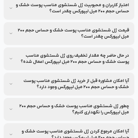
لیپورکس بر روی حیوانات تست شده است.
امتیاز کاربران و محبوبیت ژل شستشوی مناسب پوست خشک و
حساس حجم 200 میل لیپورکس چقدر است؟
میانگین امتیاز ژل شستشوی مناسب پوست خشک و حساس حجم
200 میل لیپورکس از نظر کاربران 0.0 از 5 بوده و بر اساس 0 نظر ثبت
قیمت ژل شستشوی مناسب پوست خشک و حساس حجم 200
شده است.
میل لیپورکس چقدر است؟
قیمت و شرایط تخفیف این محصول ممکن است متغیر باشد. برای
مشاهده‌ی آخرین قیمت و تخفیف‌های قابل استفاده، به اطلاعات
در حال حاضر چه مقدار تخفیف روی ژل شستشوی مناسب
بالای صفحه مراجعه کنید.
پوست خشک و حساس حجم 200 میل لیپورکس اعمال شده؟
جزئیات مربوط به تخفیف این محصول در بخش مشخصات محصول
درج شده و ممکن است تغییر کند. برای اطلاع از میزان تخفیف، لطفاً
آیا امکان مشاوره قبل از خرید ژل شستشوی مناسب پوست
به بخش مشخصات محصول مراجعه کنید.
خشک و حساس حجم 200 میل لیپورکس وجود دارد؟
بله، خدمات مشاوره خرید رایگان برای انتخاب بهتر توسط کارشناسان
نشاط رخ ارائه می‌شود.
چطور ژل شستشوی مناسب پوست خشک و حساس حجم 200
میل لیپورکس را نگهداری کنیم؟
اطلاعات مربوط به نحوه نگهداری و استفاده از ژل شستشوی مناسب
پوست خشک و حساس حجم 200 میل لیپورکس روی بسته‌بندی
آیا امکان مرجوع کردن ژل شستشوی مناسب پوست خشک و
درج شده است؛ پیش از استفاده آن را بررسی نمایید.
حساس حجم 200 میل لیپورکس وجود دارد؟