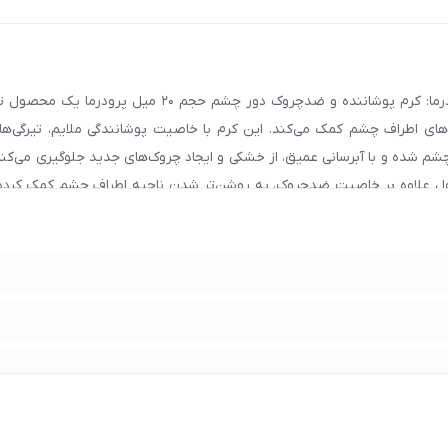
نقد و بررسی خرید کرم پوشاننده و ضد چروک دور چشم حجم
ی اطراف چشم کمک می‌کند. این کرم با خاصیت پوشانندگی ملایم، تیرگی‌ها 
م شده و با آبرسانی عمیق، از خشکی و ایجاد چروک‌های جدید جلوگیری می‌ک
ول علاوه بر خاصیت ضدچروک، به روشن‌تر شدن ناحیه اطراف چشم کمک کرده
تی لطیف‌تر، روشن‌تر و جوان‌تر داشته باشید. اگر قصد خرید کرم دور چشم ضدچ
یت‌بخش از خرید داشته باشید.
با شماره
90008472
تماس بگیرید.
یل پرودرما
در اصفهان، تهران، مشهد، شیراز، تبریز و سایر شهرها، 