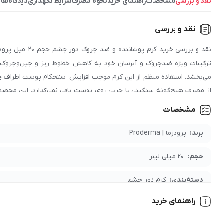
نقد و بررسی
مشخصات
راهنمای خرید
نحوه مصرف
شرایط نگهداری
دیدگاه‌ها
نقد و بررسی
ترکیبات ویژه ضدچروک و آبرسان خود به کاهش خطوط ریز و چین‌وچروک‌ها
می‌بخشد. استفاده منظم از این کرم موجب افزایش استحکام پوست اطراف چش
از مصرف هیچ‌گونه سنگینی یا چربی روی پوست باقی نمی‌گذارد. این محص
دور چشم پرودرما می‌تواند بخشی از روتین روزانه مراقبتی شما باشد تا پوس
مشخصات
اصالت و قیمت مناسب در اختیار شما قرار می‌دهد تا تجربه‌ای مطمئن و رضا
برند:
پرودرما | Proderma
برای خرید عمده محصول
کرم پوشاننده و ضد چروک دور چشم حجم 20 میل پرودرما
حجم:
20 میلی لیتر
جهت دریافت نمایندگی و پخش محصول
کرم پوشاننده و ضد چروک دور چشم حجم 20 م
تأمین محصولات را دریافت کنید.
دسته‌بندی:
کرم دور چشم
راهنمای خرید
مدت نگهداری:
36 ماه