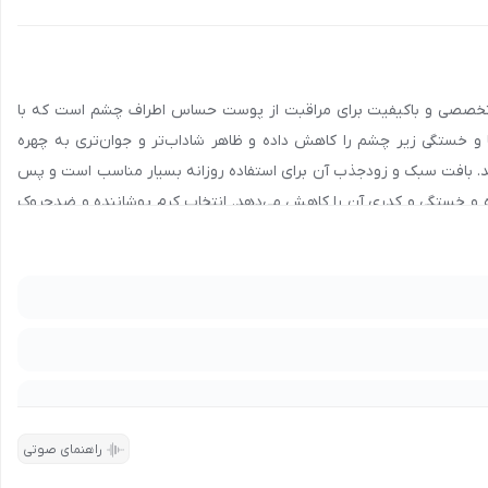
 20 میل پرودرما: کرم پوشاننده و ضد‌چروک دور چشم حجم 20 میل پرودرما یک محصول تخصصی و باکیفیت برای مراقبت از پوست حساس اطراف چشم است که با
و خستگی زیر چشم را کاهش داده و ظاهر شاداب‌تر و جوان‌تری به چهره
ند. بافت سبک و زودجذب آن برای استفاده روزانه بسیار مناسب است و پس
 و خستگی و کدری آن را کاهش می‌دهد. انتخاب کرم پوشاننده و ضدچروک
روک پرودرما را دارید، فروشگاه اینترنتی نشاط رخ این محصول را با تضمین
با شماره
90008472
تماس بگیرید و اطلاعات لازم درباره شرایط همکاری و
دریافت امتیاز
راهنمای صوتی