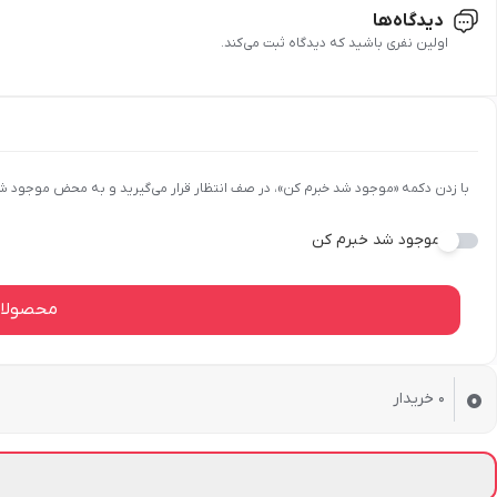
صادرکننده مجوز:
وزارت بهداشت و سازمان غذا و دارو
دور از دسترس کودکان نگهداری شود.
دیدگاه‌ها
برای حفظ کیفیت، می‌توان کرم دور چشم را در یخچال نگهداری کرد.
اولین نفری باشید که دیدگاه ثبت می‌کند.
بارکد:
6264790300915
از تماس با دست‌های آلوده خودداری کنید.
با زدن دکمه «موجود شد خبرم کن»، در صف انتظار قرار می‌گیرید و به محض موجود ش
موجود شد خبرم کن
محصولات
0
0
خریدار