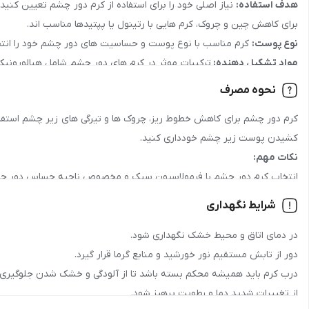
هدف استفاده:
جنسیت:
عمومی
برای کاهش چین و چروک، کرم هایی با رتینول یا پپتیدها مناسب اند.
نوع پوست:
کرم مناسب با نوع پوست و حساسیت های دور چشم خود را انت
رده سنی:
جوان , بزرگسال
مواد تشکیل دهنده:
ترکیبات موثر در کرم های دور چشم شامل هیالورونیک
کشور سازنده:
ایران
پارابن و عطرهای مصنوعی باشد.
نحوه مصرف
نوع پوست:
انواع پوست
کرم دور چشم برای کاهش خطوط ریز، چروک ها و تیرگی های زیر چشم استفاده م
کشیدن پوست زیر چشم خودداری کنید.
مزیت سلامتی:
ضدچروک, تغذیه‌کننده, تقویت‌کننده, التیام‌بخش, ضدال
نکات مهم:
نوع بسته‌بندی:
تیوپی, پلاستیکی
انتخاب کرم دور چشم با فرمولاسیون سبک و مخصوص ناحیه حساس دور چ
استفاده از کرم دور چشم صبح و شب برای بهترین نتایج.
شرایط نگهداری
ماهیت:
مایع
اجتناب از استفاده از محصولات سنگین و چرب که ممکن است باعث پف یا ت
در دمای اتاق و محیط خشک نگهداری شود.
مواد تشکیل دهنده:
حاوی عصاره های گیاهی, حاوی روغن شی باتر, حاوی ویتامین B6, حاوی هیالورونیک اسید, فاقد پاراب
دور از تابش مستقیم نور خورشید و منابع گرما قرار گیرد.
درب کرم باید همیشه محکم بسته باشد تا از آلودگی و خشک شدن جلوگیری 
مناسب برای فصل:
بهار , تابستان , پاییز , زمستان
از تغییرات شدید دما و رطوبت پرهیز شود.