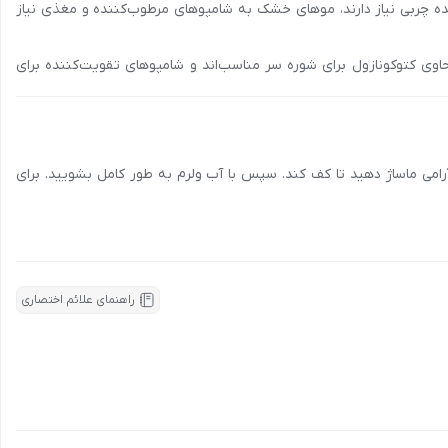
ه چربی نیاز دارند، موهای خشک به شامپوهای مرطوب‌کننده و مغذی نیاز
به ویژه موهای نازک، ضعیف و مستعد ریزش مناسب است و استفاده از آن در
 نام رو بالشتی ساتن است که نقش مهمی در حفظ سلامت مو دارد. پوست سر
وی کتوکونازول برای شوره سر مناسب‌اند و شامپوهای تقویت‌کننده برای
 ساکن می‌شود. رو بالشتی ساتن با سطحی صاف و لیز، اصطکاک را به حداقل
استفاده مداوم از این رو بالشتی باعث می‌شود که موها هنگام بیدار شدن
، آلوئه ورا و کراتین به تغذیه و تقویت موها کمک می‌کنند.
هنگام استفاده از پک تونیک و شامپو به همراه گیفت اسکرانجی و رو بالشتی
ی ماساژ ملایم پوست سر استفاده کنید. از تماس مستقیم مواد با چشم‌ها
رامی ماساژ دهید تا کف کند. سپس با آب ولرم به طور کامل بشویید. برای
 و دور از تابش مستقیم نور خورشید نگهداری کنید و رو بالشتی را طبق
دستورالعمل شستشو بشویید. در نهایت، پک تونیک و شامپو به همراه گیفت اسکرانجی و رو بالشتی ساتن سیسپرسا با فرمولاسیون پیشرفته و غنی از سیستئین و ویتامین B6، به شما کمک می‌کند تا چرخه زندگی موهای خود را
وری برای روتین مراقبت از موهای ضعیف شناخته می‌شود. استفاده مداوم و
ای تجربه موهایی پرپشت، قوی و سالم و خرید این محصول می‌توانید همین
راهنمای علائم اختصاری
ز و سایر شهرها، با شماره
90008472
تماس بگیرید و اطلاعات لازم درباره
دریافت امتیاز