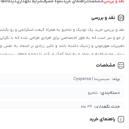
نقد و بررسی
مشخصات
راهنمای خرید
نحوه مصرف
شرایط نگهداری
دیدگاه‌ها
نقد و بررسی
نقد و بررسی خرید پک تونیک و شامپو به همراه گیفت اسکرانجی و رو بال
از مو و سر است که به طور اختصاصی برای افرادی طراحی شده که با نگرانی
تغییرات هورمونی و ژنتیک داشته باشد و تاثیر زیادی بر اعتماد به نفس و زی
ریزش مو شناخته می‌شود و به شما کمک می‌کند تا دوباره موهایی پرپشت، ض
مجموعه با نفوذ عمقی به ریشه مو، چرخه رشد را فعال می‌کنند، اما وجود
مشخصات
لایه‌برداری ملایم از سلول‌های مرده می‌شود که به پاکسازی فولیکول‌ها
مغذی را به عمق بافت می‌فرستد و خاصیت تقویت‌کنندگی فوق‌العاده‌ای ایجاد م
برند:
سیسپرسا | Cyspersa
شده، اما ترکیبات آن به گونه‌ای است که به سلامت عمومی پوست سر نیز
دسته‌بندی:
شامپو
ترکیبات کل
مدت نگهداری:
36 ماه
با تقویت ریشه مو، فاز رشد را طولانی‌تر کرده و از ریزش زودرس جلوگیری
چرب شدن بیش از حد یا خشکی پوست سر جلوگیری می‌کند. ترکیبات دیگر م
راهنمای خرید
جنسیت:
عمومی