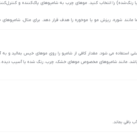
گ‌شده) را انتخاب کنید. موهای چرب به شامپوهای پاک‌کننده و کنترل‌کنند
 استفاده، ابریشمی، درخشان و خوش‌حالت باشند. این محصول برای انواع مو، 
موها می‌شود. علاوه بر تقویت و ضد ریزش، این پک دارای هدیه ویژه‌ای به
نند شوره، ریزش مو یا موخوره را هدف قرار دهد. برای مثال، شامپوهای حا
ا بالش‌های پنبه‌ای در طول خواب باعث شکستن تارهای مو و ایجاد الکتریسیته
سیب‌های مکانیکی مو که از عوامل تشدیدکننده ریزش هستند، جلوگیری می‌کند. 
ارابن باشید که به حفظ سلامت مو و پوست سر کمک کنند. ترکیباتی مانند آرگان
ی‌کند، کیفیت خواب را نیز بالا می‌برد و تجربه‌ای دلپذیر و انرژی‌بخش است. 
 کنید. قبل از مصرف تونیک، موها را بشویید و خشک کنید و از اسکرانجی برا
شی استفاده می شود. مقدار کافی از شامپو را روی موهای خیس بمالید و به آ
اسیت یا تحریک پوستی، مصرف را متوقف کنید. محصولات را در جای خشک، خنک
ما باشد، مانند شامپوهای مخصوص موهای خشک، چرب، رنگ شده یا آسیب دیده.
ل‌ها و مراقبت از مو در هنگام خواب، به عنوان یک انتخاب هوشمندانه و ضر
 به نفس می‌دهد تا دوباره موهایی پرپشت، سالم و شاداب داشته باشید. بر
 ببرد.
ریک.
 بالشتی ساتن سیسپرسا
با شماره
90008472
تماس بگیرید.
ت اسکرانجی و رو بالشتی ساتن سیسپرسا
در اصفهان، تهران، مشهد، شیراز، تبری
 باقی بماند.