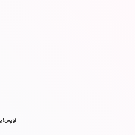
اوپس! یه