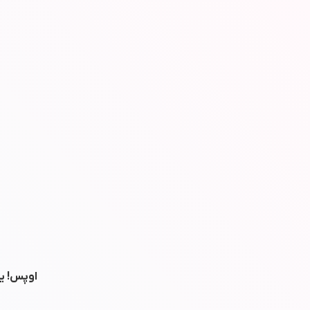
اوپس! یه