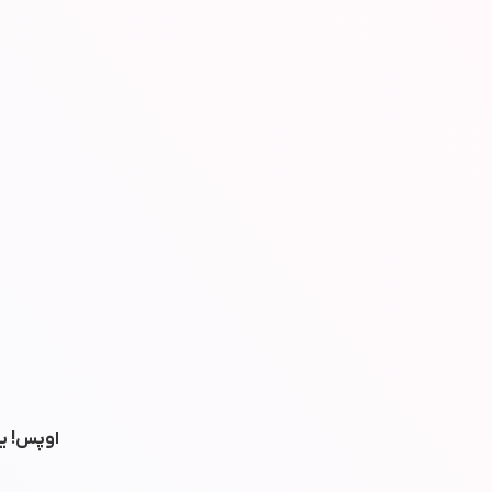
اوپس! یه