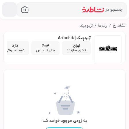
جستجو در
نشاط رخ
برندها
آریوچیک
آریوچیک | Ariochik
ایران
2014
دارد
کشور سازنده
سال تاسیس
تست حیوانی
به زودی موجود خواهد شد!