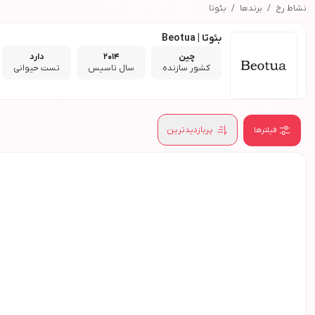
نشاط رخ
برندها
بئوتا
بئوتا | Beotua
چین
2014
دارد
کشور سازنده
سال تاسیس
تست حیوانی
پربازدیدترین
فیلترها