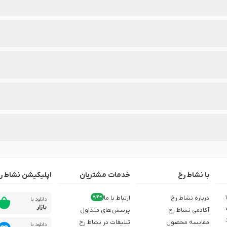
‌بندی محصولات این برند درج شده است.
هترین انتخاب را داشته باشید.
دنظرتان، از تخفیف‌های ویژه آن در نشاط رخ مطلع شوید.
با نشاط رخ
خدمات مشتریان
اپلیکیشن نشاط ر
ش از 1,500
درباره نشاط رخ
ارتباط با ما
7/24
دانلود با
بازار
آکادمی نشاط رخ
پرسش‌های متداول
مقایسه محصول
تبلیغات در نشاط رخ
دانلود با