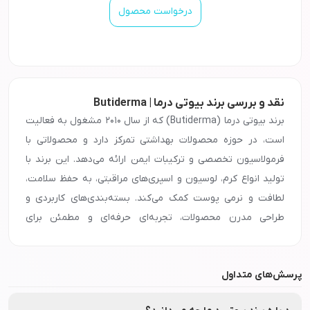
درخواست محصول
نقد و بررسی برند بیوتی درما | Butiderma
برند بیوتی درما (Butiderma) که از سال ۲۰۱۰ مشغول به فعالیت
است، در حوزه محصولات بهداشتی تمرکز دارد و محصولاتی با
فرمولاسیون تخصصی و ترکیبات ایمن ارائه می‌دهد. این برند با
تولید انواع کرم، لوسیون و اسپری‌های مراقبتی، به حفظ سلامت،
لطافت و نرمی پوست کمک می‌کند. بسته‌بندی‌های کاربردی و
طراحی مدرن محصولات، تجربه‌ای حرفه‌ای و مطمئن برای
مصرف‌کننده فراهم می‌کند. با اطمینان خاطر از فروشگاه اینترنتی
نشاط رخ محصولات برند بیوتی درما را خریداری کنید و از کیفیت
پرسش‌های متداول
و اثرگذاری بالای آن‌ها بهره‌مند شوید.
معرفی و ویژگی‌های برند
بیوتی درما
برای خرید عمده محصولات برند
بیوتی درما
با شماره
90008472
تماس بگیرید.