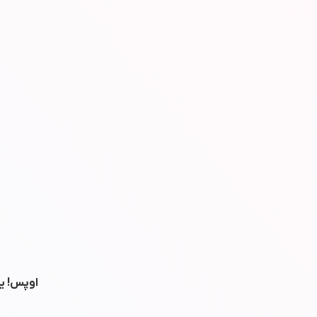
اوپس! یه