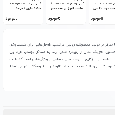
م کننده مناسب
کرم روشن کننده و ضد لک
کرم نرم کننده و مرطوب
انواع پوست حجم 30 میل
مناسب انواع پوست حجم
کننده حاوی 5 درصد
40 میل دلاویگا
اوسرین مناسب پوست
خشک حجم 100 میل دلاویگا
ناموجود
ناموجود
ناموجود
رند با تمرکز بر تولید محصولات روتین مراقبتی، راه‌حل‌هایی برای شست‌وشو،
سیون دلاویگا، نشان از رویکرد علمی برند به مسائل پوستی دارد. این
مت مناسب و سازگاری با پوست‌های حساس از ویژگی‌هایی است که باعث
د. شما می‌توانید محصولات برند دلاویگا را از فروشگاه اینترنتی نشاط
 لازم درباره شرایط همکاری و تأمین محصولات را دریافت کنید.