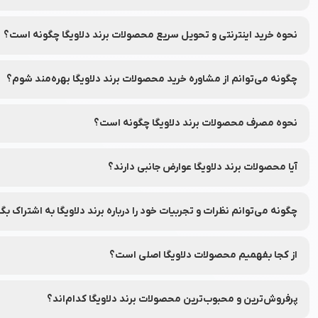
بله، با امکان بازگشت ۷ روزه در نشاط رخ، شما می‌توانید در صورت عدم رضایت از محصولات سفارش داده شده، آن‌ها را طبق شرایط و قوانین مرجوعی نشاط رخ به‌راحتی برگردانید.
نحوه خرید اینترنتی و تحویل سریع محصولات برند دلاویگا چگونه است؟
شما می‌توانید محصولات برند دلاویگا را به‌راحتی از طریق فروشگاه آنلای
چگونه می‌توانم از مشاوره خرید محصولات برند دلاویگا بهره‌مند شوم؟
شما می‌توانید با تماس با واحد مشاوره خرید نشاط رخ از راهنمای انتخاب
نحوه مصرف محصولات برند دلاویگا چگونه است؟
برای هر محصول، دستورالعمل دقیق نحوه استفاده در برچسب بسته‌بند
آیا محصولات برند دلاویگا عوارض جانبی دارند؟
محصولات برند دلاویگا از مواد ایمن تهیه شده‌اند، اما توصیه می‌شود قبل ا
چگونه می‌توانم نظرات و تجربیات خود را درباره برند دلاویگا به اشتراک بگ
شما می‌توانید نظرات خود را در قسمت دیدگاه محصولات در نشاط رخ به اش
از کجا بفهمیم محصولات دلاویگا اصلی است؟
برای اطمینان از اصلی بودن محصولات، از فروشگاه‌های معتبر و وب‌سایت
پرفروش‌ترین و محبوب‌ترین محصولات برند دلاویگا کدام‌اند؟