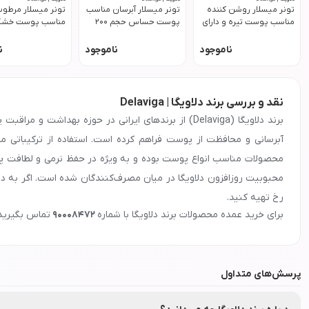
تونر میسلار روشن کننده
تونر میسلار آبرسان مناسب
تونر میسلار مرطوب
مناسب پوست تیره و دارای
پوست حساس حجم 200
مناسب پوست خش
لک حجم 200 میل دلاویگا
میل دلاویگا
200 میل دلاویگا
ناموجود
ناموجود
ن
نقد و بررسی برند دلاویگا | Delaviga
برند دلاویگا (Delaviga) از برندهای ایرانی در حوز
آبرسانی و محافظت از پوست فراهم کرده است. استفاده از ترکیباتی مان
محصولات مناسب انواع پوست بوده و به ویژه در حفظ نرمی و لطافت پو
محبوبیت روزافزون دلاویگا در میان مصرف‌کنندگان شده است. اگر به دنبا
رخ تهیه کنید.
معرفی و ویژگی‌های برند
دلاویگا
برای خرید عمده محصولات برند
دلاویگا
با شماره
90008472
تماس بگیرید
جهت دریافت نمایندگی و پخش محصولات برند
دلاویگا
در اصفهان، تهران، 
پرسش‌های متداول