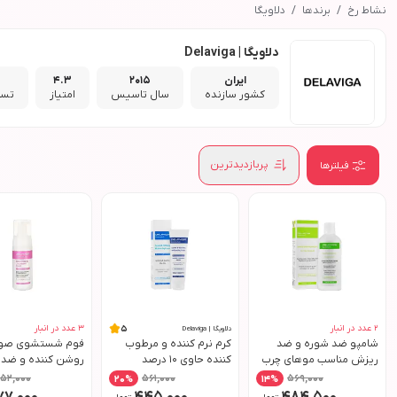
نشاط رخ
برندها
دلاویگا
دلاویگا | Delaviga
ایران
2015
4.3
کشور سازنده
سال تاسیس
امتیاز
تست
پربازدیدترین
فیلترها
2
عدد در انبار
3
عدد در انبار
5
دلاویگا | Delaviga
شامپو ضد شوره و ضد
کرم نرم کننده و مرطوب
فوم شستشوی صو
ریزش مناسب موهای چرب
کننده حاوی 10 درصد
روشن کننده و ضد 
حجم 250 میل دلاویگا
اوسرین مناسب پوست
مناسب انواع پوس
52,000
561,000
569,000
20
%
14
%
خشک حجم 100 میل دلاویگا
150 میل دلاویگا