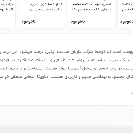
 کننده
شامپو تقویت کننده مناسب
فوم شستشوی صورت
کرم ترمی
ک حجم
موهای رنگ شده حجم 250
مناسب پوست حساس
میل دلاویگا
حجم 150 میل دلاویگا
دلاویگا
اموجود
ناموجود
ناموجود
ه بهداشت و مراقبت پوست است که توسط شرکت داریان سلامت آیگین عرضه می‌شود. این ب
ند گلیسیرین، نیاسینامید، روغن‌های طبیعی و ترکیبات ضدباکتری در فرمولا
ست در برابر خشکی و عوامل آسیب‌زا مؤثر هستند. بسته‌بندی کاربردی، قی
ل محصولات بهداشتی ملایم و کاربردی هستید، دلاویگا انتخابی منطقی خواهد بو
.
مشهد، شیراز، تبریز و سایر شهرها، با شماره
90008472
تماس بگیرید و اطلاعات