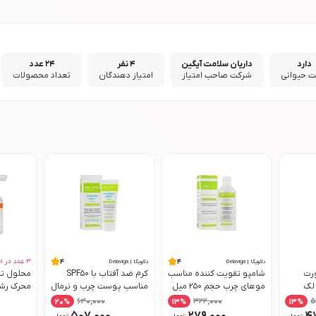
دارد
داریان سلامت آیگین
4 نفر
24 عدد
 حیوانی
شرکت صاحب امتیاز
امتیاز دهندگان
تعداد محصولات
3
عدد در ان
4
4
دلاویگا | Delaviga
دلاویگا | Delaviga
رت
شامپو تقویت کننده مناسب
کرم ضد آفتاب با SPF50
محلول تق
لک
موهای چرب حجم 250 میل
مناسب پوست چرب و نرمال
محرک رشد
ت حجم
دلاویگا
حجم 40 میل دلاویگا
حجم 75 میل دلاویگا
640,000
322,000
5
20
%
13
%
13
%