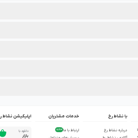
انید به بخش محصولات در نشاط رخ مراجعه کنید.
ته‌بندی محصولات این برند درج شده است.
 بهترین انتخاب را داشته باشید.
دنظرتان، از تخفیف‌های ویژه آن در نشاط رخ مطلع شوید.
با نشاط رخ
خدمات مشتریان
اپلیکیشن نشاط ر
ش از 1,500
درباره نشاط رخ
ارتباط با ما
7/24
دانلود با
بازار
آکادمی نشاط رخ
پرسش‌های متداول