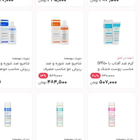
77,000
445,000
484,500
تومان
تومان
1
عدد در انبار
دلاویگا | Delaviga
دلاویگا | Delaviga
کرم ضد آفتاب با SPF50
شامپو ضد شوره و ضد
شامپو ضد شوره و
مناسب پوست خشک و
ریزش مو مناسب مصرف
ریزش مناسب موها
حساس حجم 40 میل
روزانه حجم 250 میل
خشک حجم 250
569,000
640,000
14
%
20
%
دلاویگا
دلاویگا
دلاویگا
ن
484,500
507,000
تومان
تومان
دلاویگا | Delaviga
دلاویگا | Delaviga
دلاویگا | Delaviga