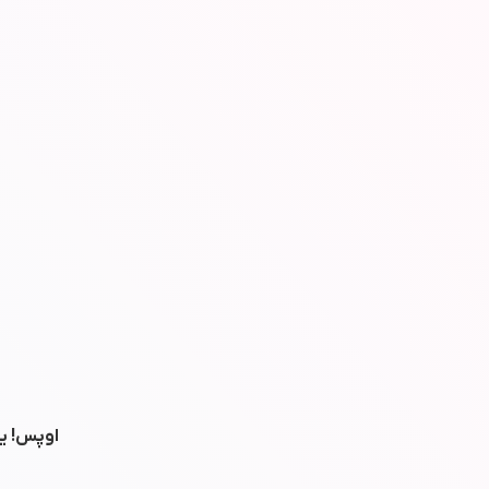
اوپس! یه