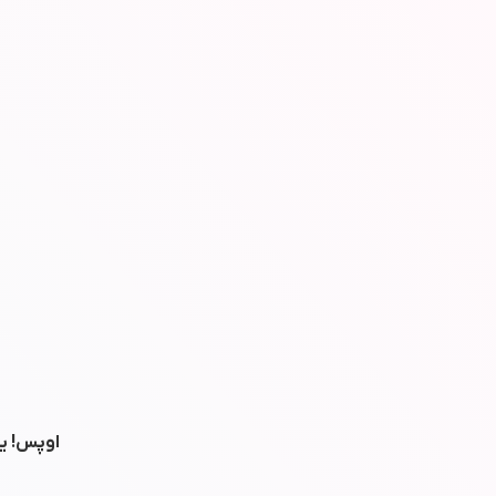
اوپس! یه