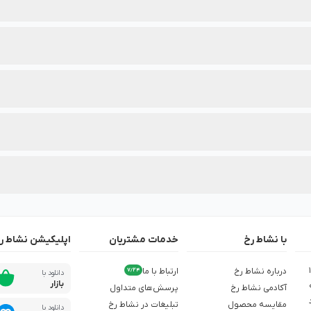
‌بندی محصولات این برند درج شده است.
هترین انتخاب را داشته باشید.
دنظرتان، از تخفیف‌های ویژه آن در نشاط رخ مطلع شوید.
با نشاط رخ
خدمات مشتریان
اپلیکیشن نشاط ر
ش از 1,500
درباره نشاط رخ
ارتباط با ما
7/24
دانلود با
بازار
آکادمی نشاط رخ
پرسش‌های متداول
مقایسه محصول
تبلیغات در نشاط رخ
دانلود با