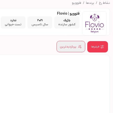
نشاط رخ
برندها
فلوویو
فلوویو | Flovio
بلژیک
2021
ندارد
کشور سازنده
سال تاسیس
تست حیوانی
پربازدیدترین
فیلترها