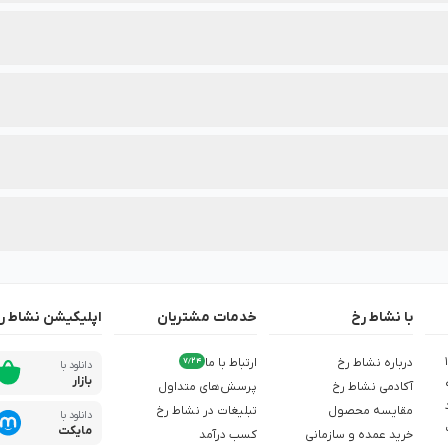
ته‌بندی محصولات این برند درج شده است.
 بهترین انتخاب را داشته باشید.
دنظرتان، از تخفیف‌های ویژه آن در نشاط رخ مطلع شوید.
با نشاط رخ
خدمات مشتریان
اپلیکیشن نشاط ر
ش از 1,500
درباره نشاط رخ
ارتباط با ما
7/24
دانلود با
بازار
آکادمی نشاط رخ
پرسش‌های متداول
مقایسه محصول
تبلیغات در نشاط رخ
دانلود با
مایکت
خرید عمده و سازمانی
کسب درآمد