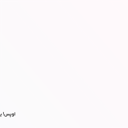
اوپس! یه