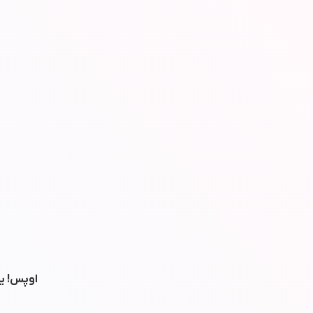
اوپس! یه