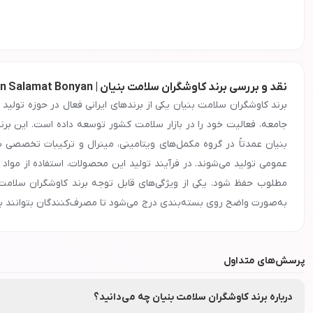
نقد و بررسی برند کاوشگران سلامت بنیان | Kavoshgaran Salamat Bonyan
برند کاوشگران سلامت بنیان یکی از برندهای ایرانی فعال در حوزه تولی
جامعه، فعالیت خود را در بازار سلامت کشور توسعه داده است. این برن
بنیان عمدتاً در گروه مکمل‌های ویتامینی، مینرال و ترکیبات تخصصی
عمومی تولید می‌شوند. در فرآیند تولید این محصولات، استفاده از مواد 
مطلوب حفظ شود. یکی از ویژگی‌های قابل توجه برند کاوشگران سلامت
به‌صورت واضح روی بسته‌بندی درج می‌شود تا مصرف‌کنندگان بتوانند با
کمک می‌کند. محصولات کاوشگران سلامت بنیان از طریق داروخانه‌ها و مر
کیفیت قابل قبول، تنوع مناسب محصولات و قیمت‌گذاری منطقی، باعث شده
پرسش‌های متداول
سلامت بنیان را با اطمینان از اصالت کالا و رعایت شرایط استاندارد نگه
برند بهره‌مند شوید.
معرفی و ویژگی‌های برند
درباره برند کاوشگران سلامت بنیان چه می‌دانید؟
کاوشگران سلامت بنیان
برای خرید عمده محصولات برند
کاوشگران سلامت بنیان
با شماره
008472