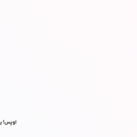
اوپس! یه