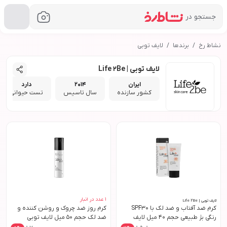
جستجو در
نشاط رخ
برندها
لایف توبی
لایف توبی | Life 2Be
ایران
2014
دارد
کشور سازنده
سال تاسیس
تست حیوانی
1
عدد در انبار
لایف توبی | Life 2Be
کرم ضد آفتاب و ضد لک با SPF30
کرم روز ضد چروک و روشن کننده و
رنگی بژ طبیعی حجم 40 میل لایف
ضد لک حجم 50 میل لایف توبی
توبی