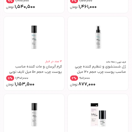
1,700,000
1,501,000
9
%
2
%
1,540,500
1,461,000
تومان
تومان
3
عدد در انبار
لایف توبی | Life 2Be
ژل شستشوی و تنظیم کننده چربی
کرم آبرسان و مات کننده مناسب
مناسب پوست چرب حجم 120 میل
پوست چرب حجم 50 میل لایف توبی
لایف توبی
1,301,000
901,000
11
%
2
%
1,153,500
877,000
تومان
تومان