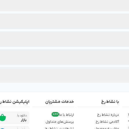
‌بندی محصولات این برند درج شده است.
هترین انتخاب را داشته باشید.
دنظرتان، از تخفیف‌های ویژه آن در نشاط رخ مطلع شوید.
با نشاط رخ
خدمات مشتریان
اپلیکیشن نشاط ر
ش از 1,500
درباره نشاط رخ
ارتباط با ما
7/24
دانلود با
بازار
آکادمی نشاط رخ
پرسش‌های متداول
مقایسه محصول
تبلیغات در نشاط رخ