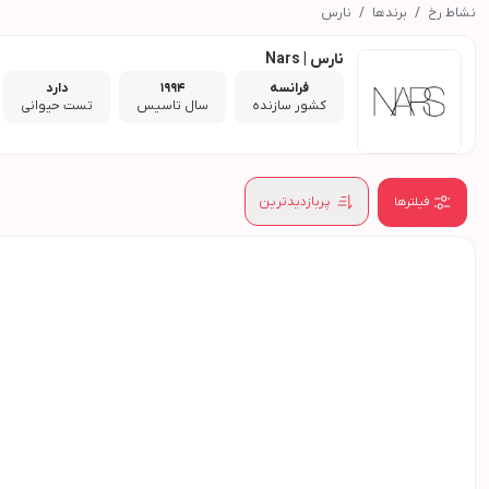
نشاط رخ
برندها
نارس
نارس | Nars
فرانسه
1994
دارد
کشور سازنده
سال تاسیس
تست حیوانی
پربازدیدترین
فیلترها