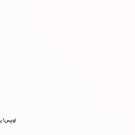
اوپس! یه