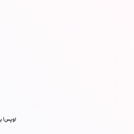
اوپس! یه