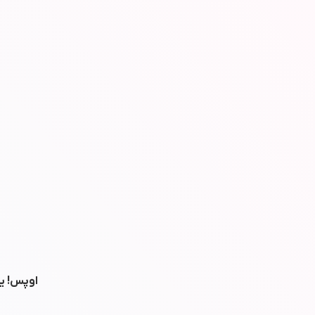
اوپس! یه