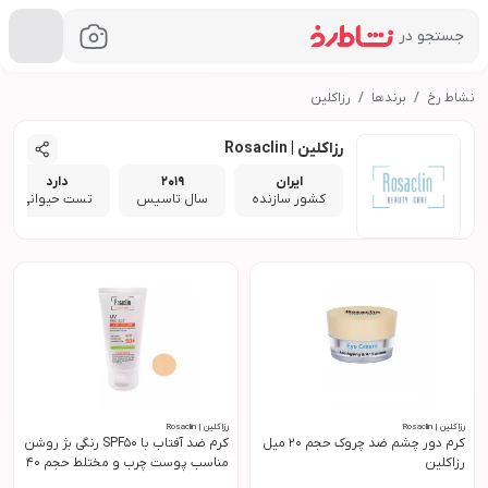
جستجو در
نشاط رخ
برندها
رزاکلین
رزاکلین | Rosaclin
ایران
2019
دارد
کشور سازنده
سال تاسیس
تست حیوانی
رزاکلین | Rosaclin
رزاکلین | Rosaclin
کرم دور چشم ضد چروک حجم 20 میل
کرم ضد آفتاب با SPF50 رنگی بژ روشن
رزاکلین
مناسب پوست چرب و مختلط حجم 40
میل رزاکلین