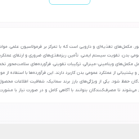
ر، مکمل‌های تغذیه‌ای و دارویی است که با تمرکز بر فرمولاسیون علمی، مواد
عمومی بدن، تقویت سیستم ایمنی، تأمین ریزمغذی‌های ضروری و ارتقای عملکرد ط
مکمل‌های ویتامینی–مینرالی، ترکیبات تقویتی، فرآورده‌های سلامت‌محور 
پشتیبانی از عملکرد عمومی بدن کاربرد دارند. این فرآورده‌ها با استفاده از موا
ندگان حفظ شود. یکی از ویژگی‌های بارز برند سمانیک، شفافیت اطلاعات محصول
‌شوند تا مصرف‌کنندگان بتوانند با آگاهی کامل و در صورت نیاز با مشورت
‌آورد. محصولات سمانیک از طریق داروخانه‌ها، فروشگاه‌های معتبر مکمل و م
 محسوب می‌شود. تنوع محصولات، کیفیت قابل‌قبول، بسته‌بندی استاندارد و 
 ویژه‌ای داشته باشد. در نهایت، شما می‌توانید محصولات برند سمانیک را با 
 مزایای مکمل‌ها و فرآورده‌های سلامت‌محور این برند بهره‌مند شوید.
د.