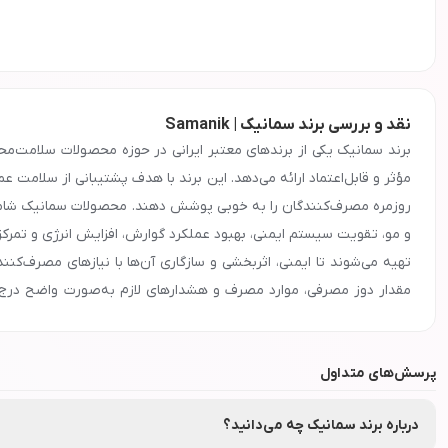
نقد و بررسی برند سمانیک | Samanik
برند سمانیک یکی از برندهای معتبر ایرانی در حوزه محصولات سلامت‌محو
مؤثر و قابل‌اعتماد ارائه می‌دهد. این برند با هدف پشتیبانی از سلامت 
روزمره مصرف‌کنندگان را به خوبی پوشش دهند. محصولات سمانیک شامل 
و مو، تقویت سیستم ایمنی، بهبود عملکرد گوارش، افزایش انرژی و تمرکز و 
تهیه می‌شوند تا ایمنی، اثربخشی و سازگاری آن‌ها با نیازهای مصرف‌کن
مقدار دوز مصرفی، موارد مصرف و هشدارهای لازم به‌صورت واضح درج می
صحیح و ایمن محصولات کمک کرده و تجربه کاربری رضایت‌بخشی فراهم می
این محصولات، یکی از عوامل افزایش اعتماد مصرف‌کنندگان به این برند
پرسش‌های متداول
میان گزینه‌های محبوب مکمل‌های تغذیه‌ای و محصولات سلامت‌محور جایگاه
اینترنتی نشاط رخ تهیه کرده و با مصرف آگاهانه و مطابق دستور مصرف، از
معرفی و ویژگی‌های برند
درباره برند سمانیک چه می‌دانید؟
سمانیک
برای خرید عمده محصولات برند
سمانیک
با شماره
90008472
تماس بگیری