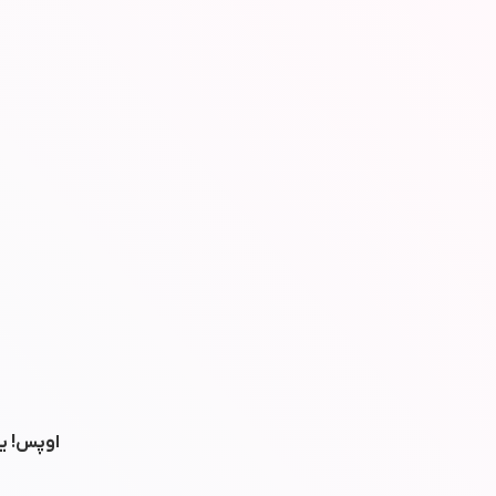
اوپس! یه