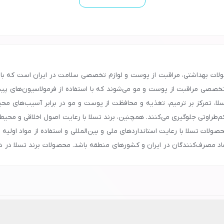
 زمینه محصولات بهداشتی، مراقبت از پوست و لوازم تخصصی سلامت در ایران است که ب
خصصی مراقبت از پوست و مو می‌شوند که با استفاده از فرمولاسیون‌های پیشر
، تمرکز بر ترمیم، تغذیه و محافظت از پوست و مو در برابر آسیب‌های محیطی
‌طراوتی جلوگیری می‌کنند. همچنین، برند تسلا با رعایت اصول اخلاقی و محی
ات تسلا با رعایت استانداردهای ملی و بین‌المللی و استفاده از مواد اولیه
د مصرف‌کنندگان در ایران و کشورهای منطقه باشد. محصولات برند تسلا در دار
 با استفاده از محصولات این برند، می‌توانید از سلامت، زیبایی و مراقبت 
 را با اطمینان کامل و تنها با چند کلیک از فروشگاه اینترنتی نشاط رخ خریدا
وست و مو بردارید و پوستی شاداب، نرم و موهایی سالم و درخشان داشته باشید
هد، شیراز، تبریز و سایر شهرها، با شماره
90008472
تماس بگیرید و اطلاعات ل