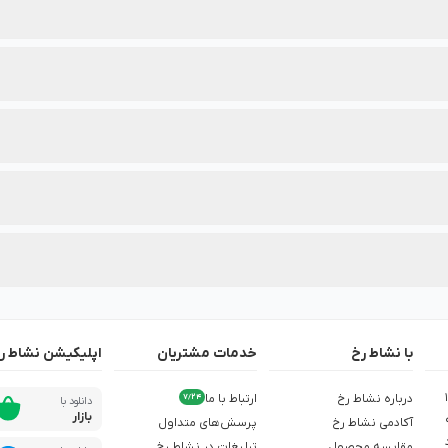
‌بندی محصولات این برند درج شده است.
هترین انتخاب را داشته باشید.
دنظرتان، از تخفیف‌های ویژه آن در نشاط رخ مطلع شوید.
با نشاط رخ
خدمات مشتریان
اپلیکیشن نشاط ر
ش از 1,500
درباره نشاط رخ
ارتباط با ما
7/24
دانلود با
بازار
آکادمی نشاط رخ
پرسش‌های متداول
مقایسه محصول
تبلیغات در نشاط رخ