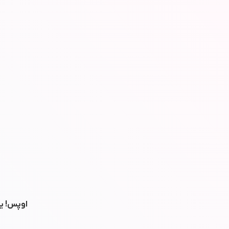
اوپس! یه