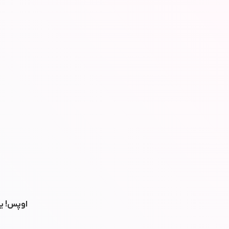
اوپس! یه