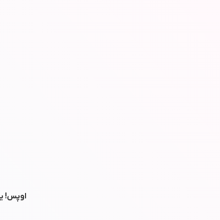
اوپس! یه