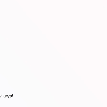
اوپس! یه