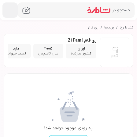
جستجو در
نشاط رخ
برندها
زی فام
زی فام | Zi Fam
ایران
2005
دارد
کشور سازنده
سال تاسیس
تست حیوانی
به زودی موجود خواهد شد!