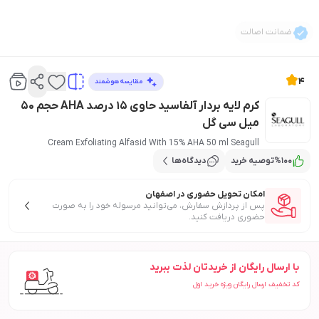
ضمانت اصالت
4
مقایسه هوشمند
کرم لایه بردار آلفاسید حاوی 15 درصد AHA حجم 50
میل سی گل
Cream Exfoliating Alfasid With 15% AHA 50 ml Seagull
100
%
توصیه خرید
دیدگاه‌ها
امکان تحویل حضوری در اصفهان
پس از پردازش سفارش، می‌توانید مرسوله خود را به صورت
حضوری دریافت کنید.
با ارسال رایگان از خریدتان لذت ببرید
کد تخفیف ارسال رایگان ویژه خرید اول