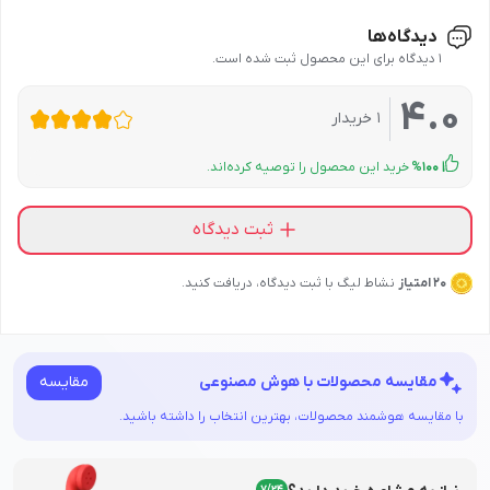
مواد تشکیل دهنده:
حاوی ویتامین C, حاوی ویتامین E, حاوی
از تغییرات شدید دما و رطوبت پرهیز شود.
پارابن و سولفات استفاده کنید. ترکیباتی مانند آلوئه ورا، چای سبز و
دیدگاه‌ها
اسید سالیسیلیک, حاوی عصاره‌های گیاهی
دور از دسترس کودکان نگهداری شود.
عصاره های گیاهی می توانند به تسکین و تغذیه پوست کمک کنند.
1 دیدگاه برای این محصول ثبت شده است.
مناسب برای فصل:
بهار , تابستان , پاییز , زمستان
4.0
1
خریدار
شرکت صاحب امتیاز:
دکتر اخوی
100
%
خرید این محصول را توصیه کرده‌اند.
صادرکننده مجوز:
وزارت بهداشت و سازمان غذا و دارو
ثبت دیدگاه
بارکد:
6260156004350
20 امتیاز
نشاط لیگ با ثبت دیدگاه، دریافت کنید.
مقایسه
مقایسه محصولات با هوش مصنوعی
با مقایسه هوشمند محصولات، بهترین انتخاب را داشته باشید.
7/24