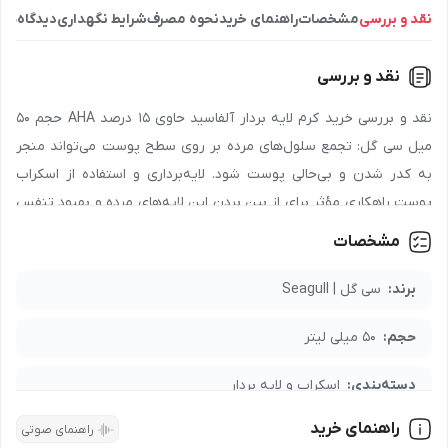
نقد و بررسی
مشخصات
راهنمای خرید
نحوه مصرف
شرایط نگهداری
دیدگاه‌ها
نقد و بررسی
نقد و بررسی خرید کرم لایه بردار آلفاسید حاوی 15 درصد AHA حجم 50
میل سی گل: تجمع سلول‌های مرده بر روی سطح پوست می‌تواند منجر
به کدر شدن و بی‌حالی پوست شود. لایه‌برداری و استفاده از اسکراب
پوست راهکاری مؤثر برای از بین بردن این لایه‌های مرده و بهبود تنفس
پوستی است. کرم آلفاسید سی گل با ترکیبات غنی از آلفا هیدروکسی
مشخصات
اسیدها (A.H.A) از جمله اسید گلیکولیک (نیشکر)، اسید تارتریک (انگور)،
اسید لاکتیک (شیر)، اسید مالیک (سیب)، اسید سیتریک (لیمو)، اسید
برند:
سی گل | Seagull
اسکوربیک (پرتقال) و اسید سالیسیلیک، به طور مؤثر چروک‌های سطحی
حجم:
50 میلی لیتر
را کاهش می‌دهد و به جوانسازی پوست کمک می‌کند. این کرم با دارا
بودن سرامید، رتینول و ویتامین‌های C و E، بدون ایجاد پوسته‌پوسته
دسته‌بندی:
اسکراب و لایه بردار
شدن، به لایه‌برداری از پوست می‌پردازد و باعث بهبود ساختار آن می‌شود.
کرم آلفاسید سی گل، با غلظت ۱۵ درصد آلفا هیدروکسی اسید، لایه‌برداری
راهنمای خرید
راهنمای صوتی
مدت نگهداری:
36 ماه