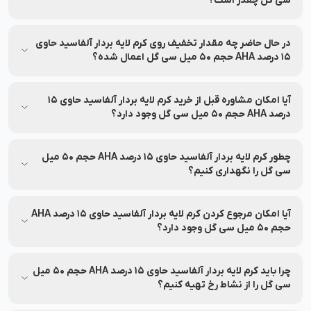
سی گل چقدر است؟
قیمت و شرایط تخفیف این محصول ممکن است متغیر باشد. برای
مشاهده‌ی آخرین قیمت و تخفیف‌های قابل استفاده، به اطلاعات
در حال حاضر چه مقدار تخفیف روی کرم لایه بردار آلفاسید حاوی
بالای صفحه مراجعه کنید.
15 درصد AHA حجم 50 میل سی گل اعمال شده؟
جزئیات مربوط به تخفیف این محصول در بخش مشخصات محصول
درج شده و ممکن است تغییر کند. برای اطلاع از میزان تخفیف، لطفاً
آیا امکان مشاوره قبل از خرید کرم لایه بردار آلفاسید حاوی 15
به بخش مشخصات محصول مراجعه کنید.
درصد AHA حجم 50 میل سی گل وجود دارد؟
بله، خدمات مشاوره خرید رایگان برای انتخاب بهتر توسط کارشناسان
نشاط رخ ارائه می‌شود.
چطور کرم لایه بردار آلفاسید حاوی 15 درصد AHA حجم 50 میل
سی گل را نگهداری کنیم؟
اطلاعات مربوط به نحوه نگهداری و استفاده از کرم لایه بردار آلفاسید
حاوی 15 درصد AHA حجم 50 میل سی گل روی بسته‌بندی درج شده
آیا امکان مرجوع کردن کرم لایه بردار آلفاسید حاوی 15 درصد AHA
است؛ پیش از استفاده آن را بررسی نمایید.
حجم 50 میل سی گل وجود دارد؟
تا ۷ روز پس از خرید، در صورت باز نشدن پلمب و شرایط خاص،
امکان مرجوعی وجود دارد.
چرا باید کرم لایه بردار آلفاسید حاوی 15 درصد AHA حجم 50 میل
سی گل را از نشاط رخ تهیه کنیم؟
نشاط رخ اصالت محصول، امکان مشاوره تخصصی، ارسال سریع،