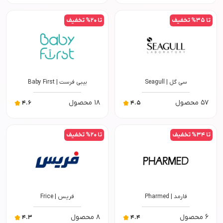
تا
35
% تخفیف
تا
20
% تخفیف
سی گل
|
Seagull
بیبی فرست
|
Baby First
57
محصول
18
محصول
4.6
4.5
تا
34
% تخفیف
تا
20
% تخفیف
فارمد
|
Pharmed
فریس
|
Frice
6
محصول
8
محصول
4.3
4.4