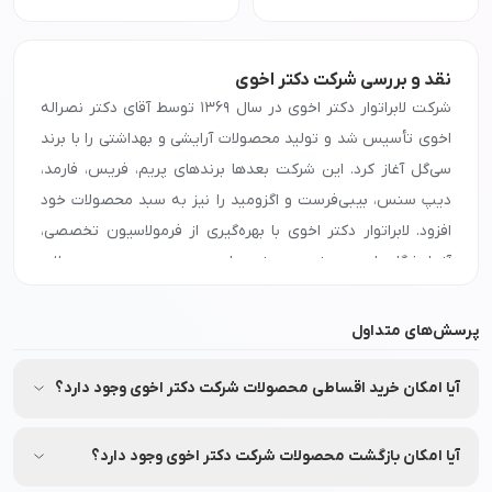
نقد و بررسی شرکت دکتر اخوی
شرکت لابراتوار دکتر اخوی در سال ۱۳۶۹ توسط آقای دکتر نصراله
اخوی تأسیس شد و تولید محصولات آرایشی و بهداشتی را با برند
سی‌گل آغاز کرد. این شرکت بعدها برندهای پریم، فریس، فارمد،
دیپ سنس، بیبی‌فرست و اگزومید را نیز به سبد محصولات خود
افزود. لابراتوار دکتر اخوی با بهره‌گیری از فرمولاسیون تخصصی،
آزمایشگاه‌های مجهز و متخصصان پوست و مو محصولات
متناسب با نیاز مصرف‌کنندگان تولید می‌کند. فروشگاه اینترنتی
نشاط رخ با معرفی محصولات این شرکت، امکان دسترسی
پرسش‌های متداول
مشتریان به کالاهای اصل این برندها را فراهم می‌سازد.
آیا امکان خرید اقساطی محصولات شرکت دکتر اخوی وجود دارد؟
برای خرید عمده محصولات
شرکت
دکتر اخوی
با شماره
90008472
تماس بگیرید.
بله شما میتوانید محصولات شرکت دکتر اخوی را از طریق فروشگاه
جهت دریافت نمایندگی و پخش محصولات
شرکت
دکتر اخوی
در
اینترنتی نشاط رخ به صورت اعتباری و اقساطی خریداری کنید.
آیا امکان بازگشت محصولات شرکت دکتر اخوی وجود دارد؟
اصفهان، تهران، مشهد، شیراز، تبریز و سایر شهرها، با شماره
90008472
تماس بگیرید و اطلاعات لازم درباره شرایط همکاری و