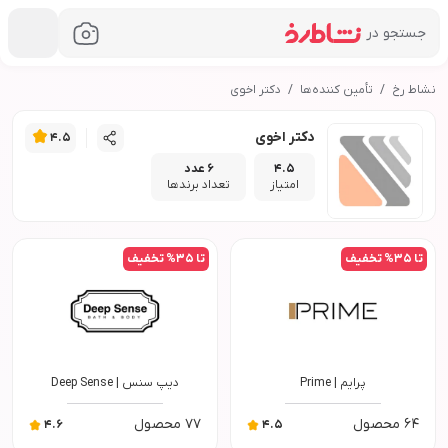
جستجو در
نشاط رخ
تأمین کننده‌ها
دکتر اخوی
دکتر اخوی
4.5
4.5
6 عدد
امتیاز
تعداد برند‌ها
تا
35
% تخفیف
تا
35
% تخفیف
پرایم
|
Prime
دیپ سنس
|
Deep Sense
64
محصول
77
محصول
4.6
4.5