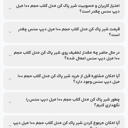
تست نشده است.
امتیاز کاربران و محبوبیت شیر پاک کن مدل گلاب حجم 100 میل
دیپ سنس چقدر است؟
میانگین امتیاز شیر پاک کن مدل گلاب حجم 100 میل دیپ سنس از
نظر کاربران 4.0 از 5 بوده و بر اساس 1 نظر ثبت شده است.
قیمت شیر پاک کن مدل گلاب حجم 100 میل دیپ سنس چقدر
است؟
قیمت و شرایط تخفیف این محصول ممکن است متغیر باشد. برای
مشاهده‌ی آخرین قیمت و تخفیف‌های قابل استفاده، به اطلاعات
در حال حاضر چه مقدار تخفیف روی شیر پاک کن مدل گلاب حجم
بالای صفحه مراجعه کنید.
100 میل دیپ سنس اعمال شده؟
جزئیات مربوط به تخفیف این محصول در بخش مشخصات محصول
درج شده و ممکن است تغییر کند. برای اطلاع از میزان تخفیف، لطفاً
آیا امکان مشاوره قبل از خرید شیر پاک کن مدل گلاب حجم 100
به بخش مشخصات محصول مراجعه کنید.
میل دیپ سنس وجود دارد؟
بله، خدمات مشاوره خرید رایگان برای انتخاب بهتر توسط کارشناسان
نشاط رخ ارائه می‌شود.
چطور شیر پاک کن مدل گلاب حجم 100 میل دیپ سنس را
نگهداری کنیم؟
اطلاعات مربوط به نحوه نگهداری و استفاده از شیر پاک کن مدل
گلاب حجم 100 میل دیپ سنس روی بسته‌بندی درج شده است؛
آیا امکان مرجوع کردن شیر پاک کن مدل گلاب حجم 100 میل دیپ