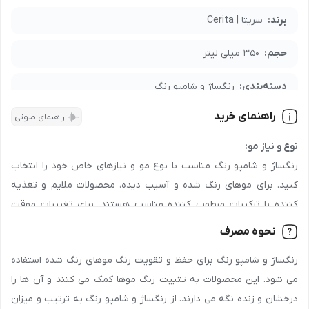
و خاکی، شامپو رنگساژ سیلور فری سولفات سریتا بیوتی را از فروشگاه
برند:
سریتا | Cerita
اینترنتی نشاط رخ تهیه کنید.
حجم:
350 میلی لیتر
برای خرید عمده محصول
شامپو رنگساژ سیلور بدون سولفات حجم 350
دسته‌بندی:
رنگساژ و شامپو رنگ
میل سریتا بیوتی
با شماره
90008472
تماس بگیرید.
جهت دریافت نمایندگی و پخش محصول
شامپو رنگساژ سیلور بدون
راهنمای خرید
راهنمای صوتی
مدت نگهداری:
36 ماه
سولفات حجم 350 میل سریتا بیوتی
در اصفهان، تهران، مشهد، شیراز،
نوع و نیاز مو:
تبریز و سایر شهرها، با شماره
90008472
تماس بگیرید و اطلاعات لازم
جنسیت:
عمومی
رنگساژ و شامپو رنگ مناسب با نوع مو و نیازهای خاص خود را انتخاب
درباره شرایط همکاری و تأمین محصولات را دریافت کنید.
کنید. برای موهای رنگ شده و آسیب دیده، محصولات ملایم و تغذیه
رده سنی:
جوان , بزرگسال
دریافت امتیاز
کننده با ترکیبات مرطوب کننده مناسب هستند. برای تغییرات موقت
کشور سازنده:
ایران
رنگ، شامپو رنگ های نیمه دائمی توصیه می شوند.
نحوه مصرف
ترکیبات و ماندگاری:
مناسب برای فصل:
بهار , تابستان , پاییز , زمستان
رنگساژ و شامپو رنگ برای حفظ و تقویت رنگ موهای رنگ شده استفاده
به دنبال محصولات با ترکیبات ملایم و طبیعی باشید که به حفظ سلامت
می شود. این محصولات به تثبیت رنگ موها کمک می کنند و آن ها را
و درخشندگی موها کمک کنند. رنگساژ و شامپو رنگ هایی با فرمولاسیون
شرکت صاحب امتیاز:
پارس آزمای طب
درخشان و زنده نگه می دارند. از رنگساژ و شامپو رنگ به ترتیب و میزان
بدون آمونیاک و پارابن به حفظ سلامت موها کمک می کنند.