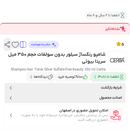
انقضا تا 2 سال و 8 ماه
نشاط‌انگیز
5
مقایسه هوشمند
شامپو رنگساژ سیلور بدون سولفات حجم 350 میل
سریتا بیوتی
Shampoo Hair Toner Silver Sulfate-Free Beauty 350 ml Cerita
انقضا:
1408/01
100
%
توصیه خرید
دیدگاه‌ها
شرایط بازگشت
اصالت محصول
امکان تحویل حضوری در اصفهان
پس از پردازش سفارش، می‌توانید مرسوله خود را به صورت
حضوری دریافت کنید.