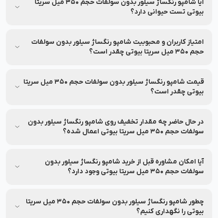
مناسب برای افراد رده سنی جوان و بزرگسال می‌باشد.
آیا شامپو رنگساژ سیلور بدون سولفات حجم 350 میل سریتا
بیوتی تست حیوانی دارد؟
شامپو رنگساژ سیلور بدون سولفات حجم 350 میل سریتا بیوتی بر
روی حیوانات تست نشده است.
امتیاز کاربران و محبوبیت شامپو رنگساژ سیلور بدون سولفات
حجم 350 میل سریتا بیوتی چقدر است؟
میانگین امتیاز شامپو رنگساژ سیلور بدون سولفات حجم 350 میل
سریتا بیوتی از نظر کاربران 5.0 از 5 بوده و بر اساس 1 نظر ثبت شده
قیمت شامپو رنگساژ سیلور بدون سولفات حجم 350 میل سریتا
است.
بیوتی چقدر است؟
قیمت و شرایط تخفیف این محصول ممکن است متغیر باشد. برای
مشاهده‌ی آخرین قیمت و تخفیف‌های قابل استفاده، به اطلاعات
در حال حاضر چه مقدار تخفیف روی شامپو رنگساژ سیلور بدون
بالای صفحه مراجعه کنید.
سولفات حجم 350 میل سریتا بیوتی اعمال شده؟
جزئیات مربوط به تخفیف این محصول در بخش مشخصات محصول
درج شده و ممکن است تغییر کند. برای اطلاع از میزان تخفیف، لطفاً
آیا امکان مشاوره قبل از خرید شامپو رنگساژ سیلور بدون
به بخش مشخصات محصول مراجعه کنید.
سولفات حجم 350 میل سریتا بیوتی وجود دارد؟
بله، خدمات مشاوره خرید رایگان برای انتخاب بهتر توسط کارشناسان
نشاط رخ ارائه می‌شود.
چطور شامپو رنگساژ سیلور بدون سولفات حجم 350 میل سریتا
بیوتی را نگهداری کنیم؟