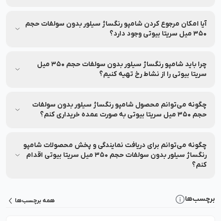
اطلاعات مربوط به نحوه نگهداری و استفاده از شامپو رنگساژ سیلور
بدون سولفات حجم 350 میل سریتا بیوتی روی بسته‌بندی درج شده
آیا امکان مرجوع کردن شامپو رنگساژ سیلور بدون سولفات حجم
است؛ پیش از استفاده آن را بررسی نمایید.
350 میل سریتا بیوتی وجود دارد؟
تا ۷ روز پس از خرید، در صورت باز نشدن پلمب و شرایط خاص،
امکان مرجوعی وجود دارد.
چرا باید شامپو رنگساژ سیلور بدون سولفات حجم 350 میل
سریتا بیوتی را از نشاط رخ تهیه کنیم؟
نشاط رخ اصالت محصول، امکان مشاوره تخصصی، ارسال سریع،
پشتیبانی ۲۴ ساعته، پرداخت اقساطی، ضمانت بازگشت ۷ روزه و
چگونه می‌توانم محصول شامپو رنگساژ سیلور بدون سولفات
خدمات پس از فروش را تضمین می‌کند.
حجم 350 میل سریتا بیوتی به صورت عمده خریداری کنم؟
برای خرید عمده شامپو رنگساژ سیلور بدون سولفات حجم 350 میل
سریتا بیوتی با شماره 90008472 تماس بگیرید.
چگونه می‌توانم برای دریافت نمایندگی و پخش محصولات شامپو
رنگساژ سیلور بدون سولفات حجم 350 میل سریتا بیوتی اقدام
کنم؟
برای دریافت نمایندگی یا پخش محصولات شامپو رنگساژ سیلور
بدون سولفات حجم 350 میل سریتا بیوتی کافی است با شماره
برچسب‌ها
همه برچسب‌ها
90008472 تماس بگیرید تا کارشناسان، شرایط همکاری و مراحل ثبت
درخواست را به شما توضیح دهند.