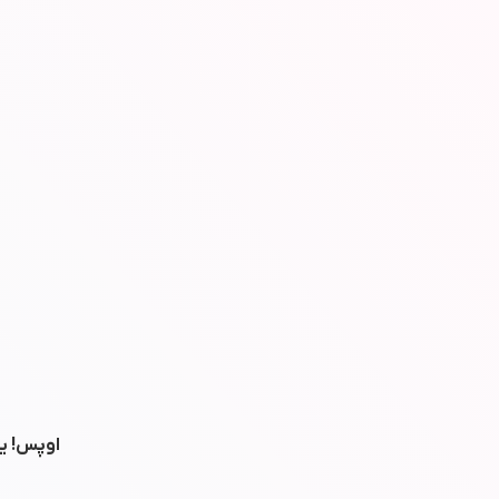
اوپس! یه