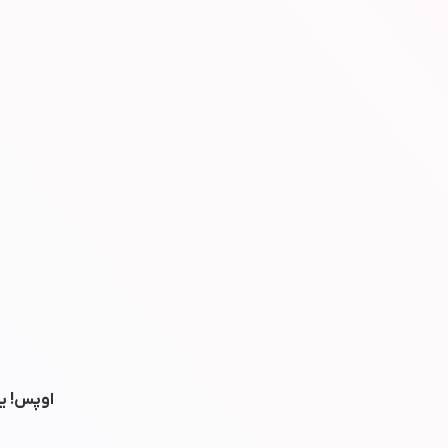
اوپس! یه