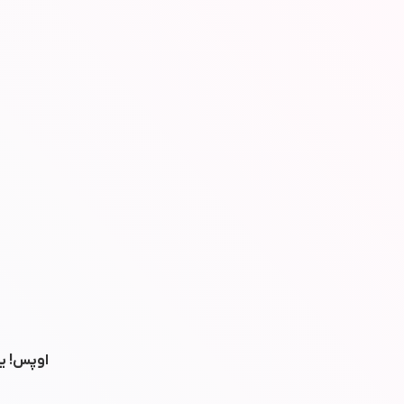
اوپس! یه