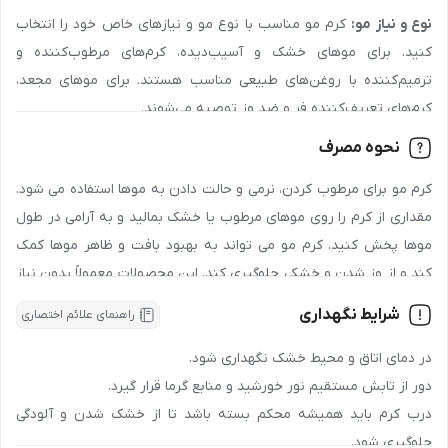
جهت دریافت نمایندگی و پخش محصول
لوسیون مو گیاهی تقویت
نوع و نیاز مو:
کرم مو مناسب با نوع مو و نیازهای خاص خود را انتخاب
کننده مخصوص بانوان حجم 60 میل سینره
در اصفهان، تهران، مشهد،
جنسیت:
زنانه
کنید. برای موهای خشک و آسیب‌دیده، کرم‌های مرطوب‌کننده و
شیراز، تبریز و سایر شهرها، با شماره
90008472
تماس بگیرید و اطلاعات
ترمیم‌کننده با روغن‌های طبیعی مناسب هستند. برای موهای مجعد،
رده سنی:
جوان , بزرگسال
لازم درباره شرایط همکاری و تأمین محصولات را دریافت کنید.
کرم‌های تعریف‌کننده فر و ضد وز توصیه می‌شوند.
دریافت امتیاز
کشور سازنده:
ایران
مشکلات خاص مو:
کرم‌هایی را انتخاب کنید که مشکلات خاص موهای
نحوه مصرف
شما مانند خشکی، وز یا شکنندگی را هدف قرار دهند. برای مثال، کرم‌های
نوع مو:
انواع مو, وز و مجعد, معمولی, رنگ شده, آسیب‌دیده, نازک
کرم مو برای مرطوب کردن، نرمی و حالت دادن به موها استفاده می شود.
حاوی کراتین به تقویت و ترمیم موهای آسیب‌دیده کمک می‌کنند.
و ضعیف, چرب, خشک
مقداری از کرم را روی موهای مرطوب یا خشک بمالید و به آرامی در طول
مواد تشکیل‌دهنده:
به دنبال کرم‌هایی با مواد مغذی و طبیعی مانند
موها پخش کنید. کرم مو می تواند به بهبود بافت و ظاهر موها کمک
روغن نارگیل، شی باتر و ویتامین‌ها باشید که به تغذیه و آبرسانی موها
مزیت سلامتی:
کنترل ریزش مو, ضد وز, ضد موخوره, افزایش
کند و از وز شدن و خشکی جلوگیری کند. این محصولات معمولاً بدون نیاز
کمک کنند. از کرم‌هایی با مواد مضر و تحریک‌کننده مانند سیلیکون‌ها
ضخامت مو, تسهیل حالت‌پذیری مو, استحکام‌بخش, ضدالتهاب,
به شستشو هستند.
اجتناب کنید.
التیام‌بخش, تغذیه‌کننده, محرک رشد
شرایط نگهداری
راهنمای علائم اختصاری
نکات مهم:
نوع بسته‌بندی:
پمپی, پلاستیکی
انتخاب کرم مو مناسب با نوع و نیاز مو (مثل کرم های مغذی برای
در دمای اتاق و محیط خشک نگهداری شود.
موهای خشک یا فر).
دور از تابش مستقیم نور خورشید و منابع گرما قرار گیرد.
ماهیت:
مایع
استفاده از کرم به مقدار کم تا متوسط برای جلوگیری از چربی و سنگینی
درب کرم باید همیشه محکم بسته باشد تا از خشک شدن و آلودگی
موها.
جلوگیری شود.