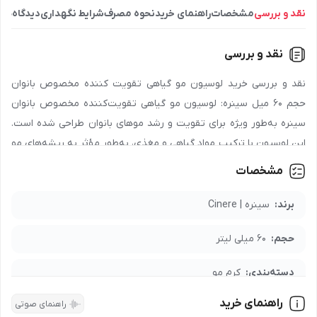
نقد و بررسی
مشخصات
راهنمای خرید
نحوه مصرف
شرایط نگهداری
دیدگاه‌ها
نقد و بررسی
نقد و بررسی خرید لوسیون مو گیاهی تقویت کننده مخصوص بانوان
حجم 60 میل سینره: لوسیون مو گیاهی تقویت‌کننده مخصوص بانوان
سینره به‌طور ویژه برای تقویت و رشد موهای بانوان طراحی شده است.
این لوسیون با ترکیب مواد گیاهی و مغذی، به‌طور مؤثر به ریشه‌های مو
نفوذ کرده و آن‌ها را تقویت می‌کند. استفاده منظم از این لوسیون باعث
مشخصات
تقویت رشد مو و کاهش ریزش آن‌ها می‌شود. همچنین این محصول
باعث نرمی و درخشندگی موها شده و از موهای خشک و آسیب‌دیده
برند:
سینره | Cinere
محافظت می‌کند. برای تقویت و رشد موهای خود، لوسیون مو گیاهی
حجم:
60 میلی لیتر
تقویت‌کننده سینره را از فروشگاه اینترنتی نشاط رخ تهیه کنید.
دسته‌بندی:
کرم مو
برای خرید عمده محصول
لوسیون مو گیاهی تقویت کننده مخصوص
بانوان حجم 60 میل سینره
با شماره
90008472
تماس بگیرید.
راهنمای خرید
راهنمای صوتی
مدت نگهداری:
36 ماه