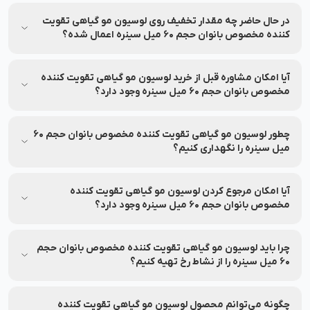
قیمت و شرایط تخفیف این محصول ممکن است متغیر باشد. برای
مشاهده‌ی آخرین قیمت و تخفیف‌های قابل استفاده، به اطلاعات
در حال حاضر چه مقدار تخفیف روی لوسیون مو گیاهی تقویت
بالای صفحه مراجعه کنید.
کننده مخصوص بانوان حجم 60 میل سینره اعمال شده؟
جزئیات مربوط به تخفیف این محصول در بخش مشخصات محصول
درج شده و ممکن است تغییر کند. برای اطلاع از میزان تخفیف، لطفاً
آیا امکان مشاوره قبل از خرید لوسیون مو گیاهی تقویت کننده
به بخش مشخصات محصول مراجعه کنید.
مخصوص بانوان حجم 60 میل سینره وجود دارد؟
بله، خدمات مشاوره خرید رایگان برای انتخاب بهتر توسط کارشناسان
نشاط رخ ارائه می‌شود.
چطور لوسیون مو گیاهی تقویت کننده مخصوص بانوان حجم 60
میل سینره را نگهداری کنیم؟
اطلاعات مربوط به نحوه نگهداری و استفاده از لوسیون مو گیاهی
تقویت کننده مخصوص بانوان حجم 60 میل سینره روی بسته‌بندی
آیا امکان مرجوع کردن لوسیون مو گیاهی تقویت کننده
درج شده است؛ پیش از استفاده آن را بررسی نمایید.
مخصوص بانوان حجم 60 میل سینره وجود دارد؟
تا ۷ روز پس از خرید، در صورت باز نشدن پلمب و شرایط خاص،
امکان مرجوعی وجود دارد.
چرا باید لوسیون مو گیاهی تقویت کننده مخصوص بانوان حجم
60 میل سینره را از نشاط رخ تهیه کنیم؟
نشاط رخ اصالت محصول، امکان مشاوره تخصصی، ارسال سریع،
پشتیبانی ۲۴ ساعته، پرداخت اقساطی، ضمانت بازگشت ۷ روزه و
چگونه می‌توانم محصول لوسیون مو گیاهی تقویت کننده